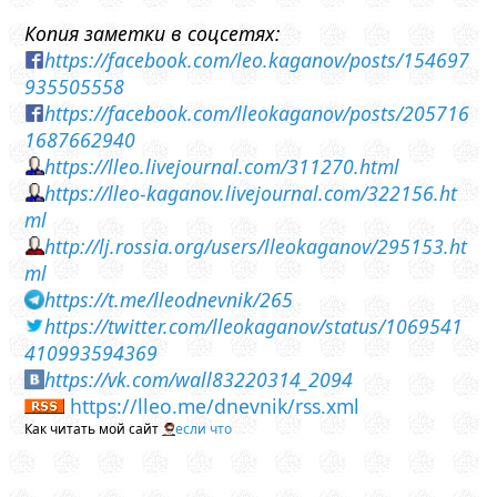
Копия заметки в соцсетях:
https://facebook.com/leo.kaganov/posts/154697
935505558
https://facebook.com/lleokaganov/posts/205716
1687662940
https://lleo.livejournal.com/311270.html
https://lleo-kaganov.livejournal.com/322156.ht
ml
http://lj.rossia.org/users/lleokaganov/295153.ht
ml
https://t.me/lleodnevnik/265
https://twitter.com/lleokaganov/status/1069541
410993594369
https://vk.com/wall83220314_2094
https://lleo.me/dnevnik/rss.xml
Как читать мой сайт
если что