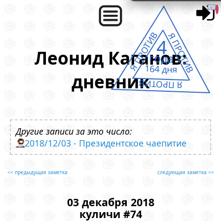
Я ПРОТИВ
Я ПРОТИВ
4
Леонид Каганов:
года
164 дня
дневник
Я ПРОТИВ
Другие записи за это число:
2018/12/03 - Президентское чаепитие
<< предыдущая заметка
следующая заметка >>
03 декабря 2018
куличи #74