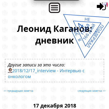
НЕ
4
года
166 дней
Леонид Каганов:
ПОДДЕРЖАЛ
Я ЭТО
дневник
Другие записи за это число:
2018/12/17_interview - Интервью с
онкологом
<< предыдущая заметка
следующая заметка >>
17 декабря 2018