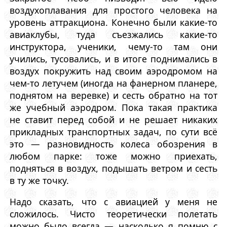
воздухоплавания для простого человека на
уровень аттракциона. Конечно были какие-то
авиаклубы, туда съезжались какие-то
инструктора, ученики, чему-то там они
учились, тусовались, и в итоге поднимались в
воздух покружить над своим аэродромом на
чем-то летучем (иногда на фанерном планере,
поднятом на веревке) и сесть обратно на тот
же учебный аэродром. Пока такая практика
не ставит перед собой и не решает никаких
прикладных транспортных задач, по сути всё
это — разновидность колеса обозрения в
любом парке: тоже можно приехать,
подняться в воздух, подышать ветром и сесть
в ту же точку.
Надо сказать, что с авиацией у меня не
сложилось. Чисто теоретически полетать
можно было всегда — насколько я помню с