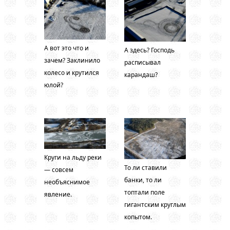
А вот это что и
А здесь? Господь
зачем? Заклинило
расписывал
колесо и крутился
карандаш?
юлой?
Круги на льду реки
То ли ставили
— совсем
банки, то ли
необъяснимое
топтали поле
явление.
гигантским круглым
копытом.