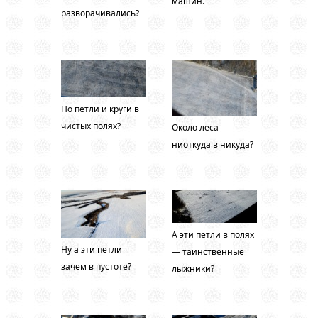
машин.
разворачивались?
Но петли и круги в
чистых полях?
Около леса —
ниоткуда в никуда?
А эти петли в полях
Ну а эти петли
— таинственные
зачем в пустоте?
лыжники?