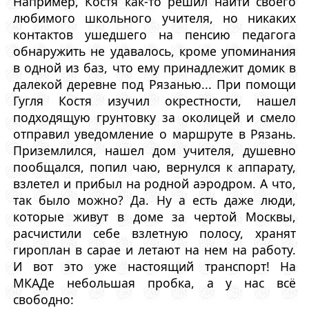
Например, Костя как-то решил найти своего
любимого школьного учителя, но никаких
контактов ушедшего на пенсию педагога
обнаружить не удавалось, кроме упоминания
в одной из баз, что ему принадлежит домик в
далекой деревне под Рязанью... При помощи
Гугля Костя изучил окрестности, нашел
подходящую грунтовку за околицей и смело
отправил уведомление о маршруте в Рязань.
Приземлился, нашел дом учителя, душевно
пообщался, попил чаю, вернулся к аппарату,
взлетел и прибыл на родной аэродром. А что,
так было можно? Да. Ну а есть даже люди,
которые живут в доме за чертой Москвы,
расчистили себе взлетную полосу, хранят
гироплан в сарае и летают на нем на работу.
И вот это уже настоящий транспорт! На
МКАДе небольшая пробка, а у нас всё
свободно: