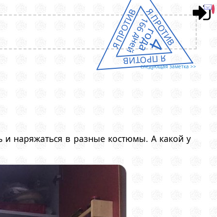
Я ПРОТИВ
Я ПРОТИВ
166 дней
года
4
Я ПРОТИВ
следующая заметка >>
ь и наряжаться в разные костюмы. А какой у