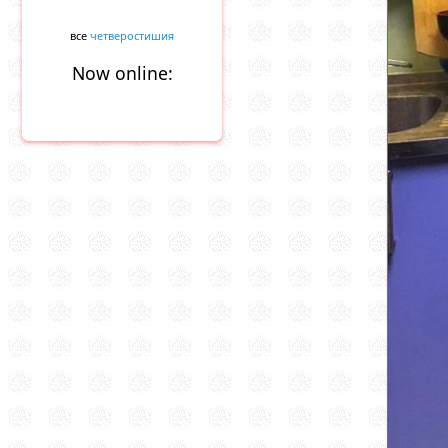
все
четверостишия
Now online: