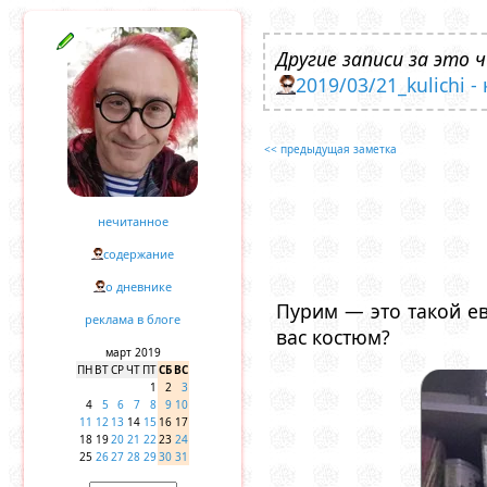
Другие записи за это ч
2019/03/21_kulichi -
<< предыдущая заметка
нечитанное
содержание
о дневнике
Пурим — это такой ев
реклама в блоге
вас костюм?
март 2019
ПН
ВТ
СР
ЧТ
ПТ
СБ
ВС
1
2
3
4
5
6
7
8
9
10
11
12
13
14
15
16
17
18
19
20
21
22
23
24
25
26
27
28
29
30
31