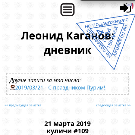
не поддерживаю
не поддержу
166 дней
года
4
не поддержал
Леонид Каганов:
дневник
Другие записи за это число:
2019/03/21 - С праздником Пурим!
<< предыдущая заметка
следующая заметка >>
21 марта 2019
куличи #109