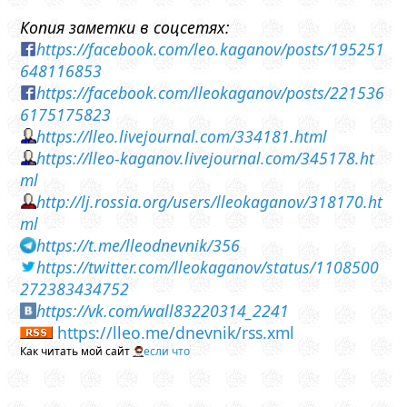
Копия заметки в соцсетях:
https://facebook.com/leo.kaganov/posts/195251
648116853
https://facebook.com/lleokaganov/posts/221536
6175175823
https://lleo.livejournal.com/334181.html
https://lleo-kaganov.livejournal.com/345178.ht
ml
http://lj.rossia.org/users/lleokaganov/318170.ht
ml
https://t.me/lleodnevnik/356
https://twitter.com/lleokaganov/status/1108500
272383434752
https://vk.com/wall83220314_2241
https://lleo.me/dnevnik/rss.xml
Как читать мой сайт
если что