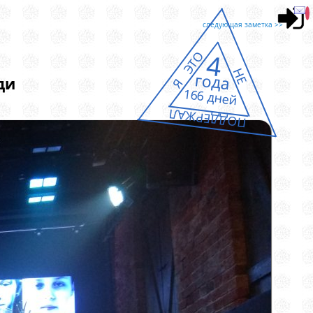
следующая заметка >>
4
Я ЭТО
НЕ
года
ди
166 дней
ПОДДЕРЖАЛ