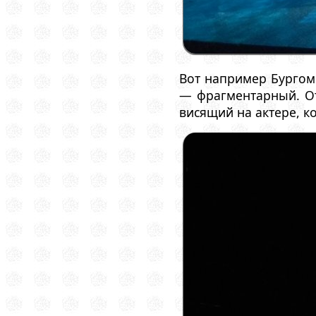
Вот например Бургоми
— фрагментарный. От
висящий на актере, к