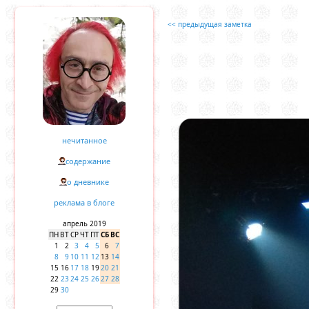
<< предыдущая заметка
нечитанное
содержание
о дневнике
реклама в блоге
апрель 2019
ПН
ВТ
СР
ЧТ
ПТ
СБ
ВС
1
2
3
4
5
6
7
8
9
10
11
12
13
14
15
16
17
18
19
20
21
22
23
24
25
26
27
28
29
30