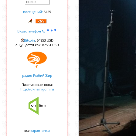
посещений:
5425
Видеотелефон 📞
Bitcoin
: 64853 USD
ощущается как: 87551 USD
радио Рыбий Жир
Пластиковые окна:
http://oknamigom.ru
все
карантинки