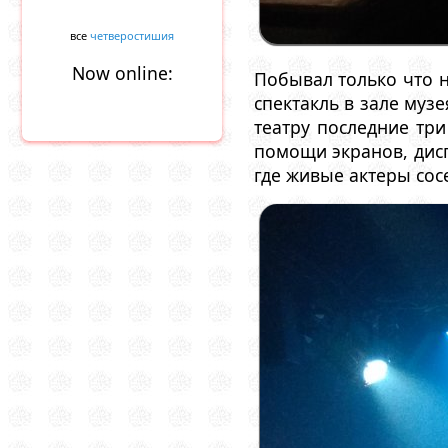
все
четверостишия
Now online:
Побывал только что 
спектакль в зале муз
театру последние три
помощи экранов, дисп
где живые актеры сос