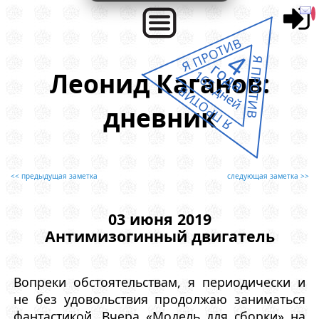
Я ПРОТИВ
4
Я ПРОТИВ
года
Леонид Каганов:
165 дней
Я ПРОТИВ
дневник
<< предыдущая заметка
следующая заметка >>
03 июня 2019
Антимизогинный двигатель
Вопреки обстоятельствам, я периодически и
не без удовольствия продолжаю заниматься
фантастикой. Вчера «Модель для сборки» на