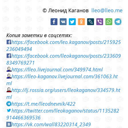
© Леонид Каганов
lleo@lleo.me
Копия заметки в соцсетях:
https://facebook.com/leo.kaganov/posts/215925
236049494
https://facebook.com/lleokaganov/posts/233609
8349769271
https://lleo.livejournal.com/349974.html
https://lleo-kaganov.livejournal.com/361063.ht
ml
http://lj.rossia.org/users/lleokaganov/334579.ht
ml
https://t.me/lleodnevnik/422
https://twitter.com/lleokaganov/status/1135282
914466369536
https://vk.com/wall83220314_2349