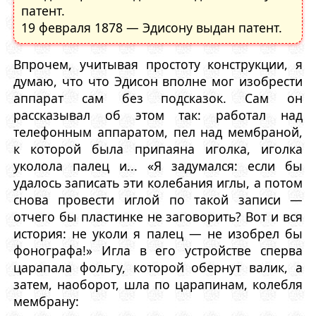
патент.
19 февраля 1878 — Эдисону выдан патент.
Впрочем, учитывая простоту конструкции, я
думаю, что что Эдисон вполне мог изобрести
аппарат сам без подсказок. Сам он
рассказывал об этом так: работал над
телефонным аппаратом, пел над мембраной,
к которой была припаяна иголка, иголка
уколола палец и... «Я задумался: если бы
удалось записать эти колебания иглы, а потом
снова провести иглой по такой записи —
отчего бы пластинке не заговорить? Вот и вся
история: не уколи я палец — не изобрел бы
фонографа!» Игла в его устройстве сперва
царапала фольгу, которой обернут валик, а
затем, наоборот, шла по царапинам, колебля
мембрану: