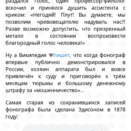
раздался голос, один профессор-филолог
вскочил и принялся душить ассистента с
криком: «Негодяй! Плут! Вы думаете, мы
позволим чревовещателю надувать нас?!
Разве возможно допустить, что презренный
металл в состоянии воспроизвести
благородный голос человека!»
Ну а Википедия
пишет
, что когда фонограф
впервые публично демонстрировался в
России, хозяин аппарата был и вовсе
привлечён к суду и приговорён к трём
месяцам тюрьмы и большому денежному
штрафу за «мошенничество»...
Самая старая из сохранившихся записей
фонографа была сделана Эдисоном в 1878
году: