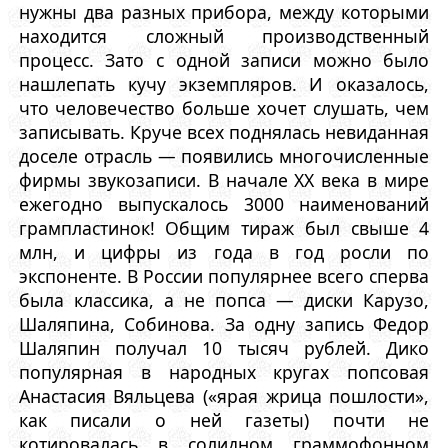
нужны два разных прибора, между которыми
находится сложный производственный
процесс. Зато с одной записи можно было
нашлепать кучу экземпляров. И оказалось,
что человечество больше хочет слушать, чем
записывать. Круче всех поднялась невиданная
доселе отрасль — появились многочисленные
фирмы звукозаписи. В начале XX века в мире
ежегодно выпускалось 3000 наименований
грампластинок! Общим тираж был свыше 4
млн, и цифры из года в год росли по
экспоненте. В России популярнее всего сперва
была классика, а не попса — диски Карузо,
Шаляпина, Собинова. За одну запись Федор
Шаляпин получал 10 тысяч рублей. Дико
популярная в народных кругах попсовая
Анастасия Вяльцева («ярая жрица пошлости»,
как писали о ней газеты) почти не
котировалась в солидном граммофонном