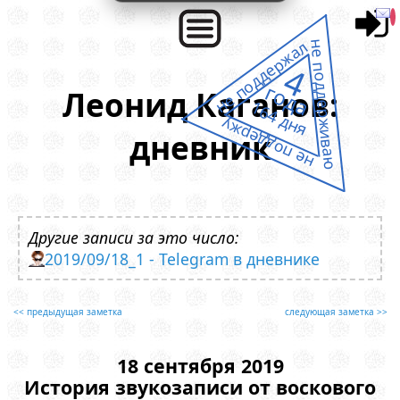
не поддержал
не поддерживаю
4
года
Леонид Каганов:
164 дня
не поддержу
дневник
Другие записи за это число:
2019/09/18_1 - Telegram в дневнике
<< предыдущая заметка
следующая заметка >>
18 сентября 2019
История звукозаписи от воскового