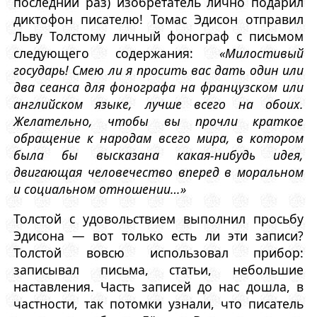
последний раз) изобретатель лично подарил
диктофон писателю! Томас Эдисон отправил
Льву Толстому личный фонограф с письмом
следующего содержания:
«Милостивый
государь! Смею ли я просить вас дать один или
два сеанса для фонографа на французском или
английском языке, лучше всего на обоих.
Желательно, чтобы вы прочли краткое
обращение к народам всего мира, в котором
была бы высказана какая-нибудь идея,
двигающая человечество вперед в моральном
и социальном отношении…»
Толстой с удовольствием выполнил просьбу
Эдисона — вот только есть ли эти записи?
Толстой вовсю использовал прибор:
записывал письма, статьи, небольшие
наставления. Часть записей до нас дошла, в
частности, так потомки узнали, что писатель