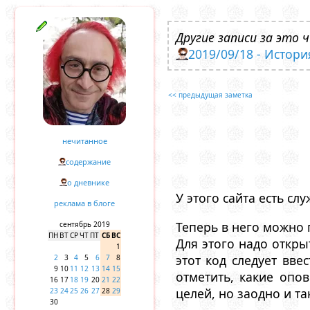
Другие записи за это ч
2019/09/18 - Истор
<< предыдущая заметка
нечитанное
содержание
о дневнике
У этого сайта есть с
реклама в блоге
Теперь в него можно 
сентябрь 2019
ПН
ВТ
СР
ЧТ
ПТ
СБ
ВС
Для этого надо откр
1
этот код следует вве
2
3
4
5
6
7
8
9
10
11
12
13
14
15
отметить, какие опо
16
17
18
19
20
21
22
целей, но заодно и та
23
24
25
26
27
28
29
30