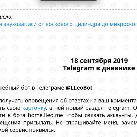
исло:
ия звукозаписи от воскового цилиндра до микроско
18 сентября 2019
Telegram в дневнике
лужебный бот в Телеграме
@LLeoBot
получать оповещения об ответах на ваш комментар
ыть свою
карточку
, в ней новый раздел Telegram. 
сти в бота home.lleo.me чтобы связать аккаунты.
вещения присылать. Не спрашивайте меня, заче
кой сервис появился.