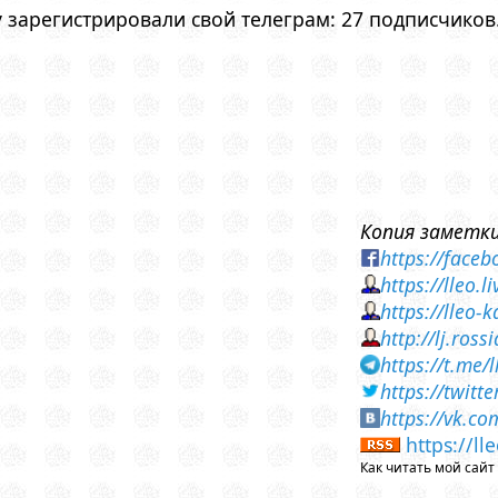
у зарегистрировали свой телеграм: 27 подписчиков
Копия заметки
https://face
https://lleo.
https://lleo
http://lj.ros
https://t.me/
https://twit
https://vk.c
https://l
Как читать мой сай