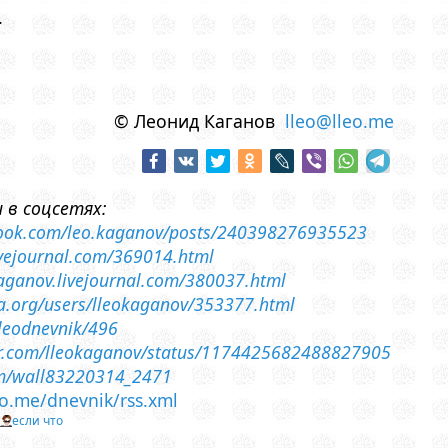
.
© Леонид Каганов
lleo@lleo.me
 в соцсетях:
book.com/leo.kaganov/posts/240398276935523
livejournal.com/369014.html
-kaganov.livejournal.com/380037.html
sia.org/users/lleokaganov/353377.html
lleodnevnik/496
ter.com/lleokaganov/status/1174425682488827905
om/wall83220314_2471
leo.me/dnevnik/rss.xml
т
если что