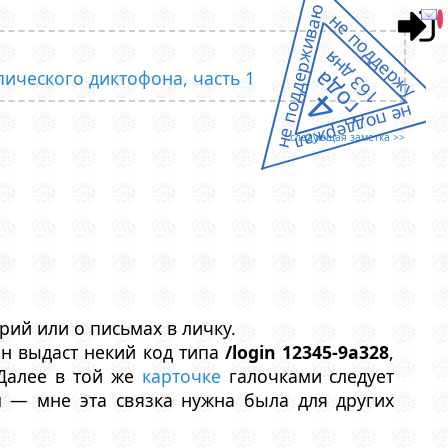
не поддерживаю
не поддержу
163 дня
года
пического диктофона, часть 1
4
не поддержал
следующая заметка >>
ий или о письмах в личку.
Он выдаст некий код типа
/login 12345-9a328
,
 Далее в той же
карточке
галочками следует
м — мне эта связка нужна была для других