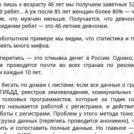
 лишь к возрасту 46 лет мы получаем заветные 5
 9 ребят... А уж после 85 лет женщин более 80% —
е, что мужчин меньше. Получается, что девчон
жидании ребят — это 46-летние девчонки.
юбопытном примере мы видим, что статистика и п
еять много мифов.
перепись — это отмывка денег в России. Однако
ое проводится почти во всех странах по реко
м каждые 10 лет.
 бегать по домам с листами, если все данные о гр
ГИБДД, реестров землевладения, коммунальных 
толковых программистов, которые за годик со
то называется работой с регистрами, и действ
боты с регистрами. Проблем у этого метода тоже
рузка данных (перепись проводится анонимно), ч
ить и сопоставить полные данные. Но главное —