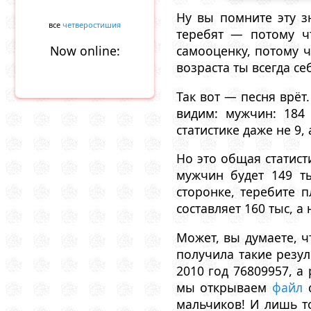
Ну вы помните эту зн
все
четверостишия
теребят — потому ч
Now online:
самооценку, потому ч
возраста ты всегда се
Так вот — песня врёт
видим: мужчин: 184 
статистике даже не 9, а
Но это общая статист
мужчин будет 149 т
сторонке, теребите 
составляет 160 тыс, а
Может, вы думаете, 
получила такие резу
2010 год 76809957, а 
мы открываем
файл
с
мальчиков! И лишь то