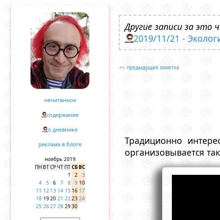
Другие записи за это ч
2019/11/21 - Эколог
<< предыдущая заметка
нечитанное
содержание
о дневнике
Традиционно интере
реклама в блоге
организовывается така
ноябрь 2019
ПН
ВТ
СР
ЧТ
ПТ
СБ
ВС
1
2
3
4
5
6
7
8
9
10
11
12
13
14
15
16
17
18
19
20
21
22
23
24
25
26
27
28
29
30