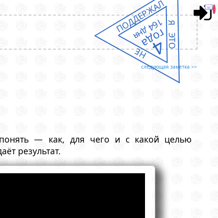
ПОДДЕРЖАЛ
164 дня
Я ЭТО
года
4
НЕ
следующая заметка >>
 понять — как, для чего и с какой целью
аёт результат.