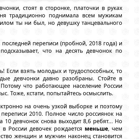
чонки, стоят в сторонке, платочки в руках
есня традиционно поднимала всем мужикам
дилом ты ни был, но девушку танцевального
ы
последней переписи (пробной, 2018 года) и
подсказывает, что на десять девчонок по
ь! Если взять молодых и трудоспособных, то
одые девчонки давно разобраны. Стойте в
. Потому что работающее население России
ыс. Тоже, кстати, попытайтесь осмыслить.
ектронно на очень узкой выборке и поэтому
 переписи 2010. Полное число россиянок на
а 10 девчонок снова выходит 8,6 ребят... Но
о в России девочек рождается
меньше
, чем
чество женщин и мужчин наконец становится