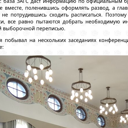
 база ЗАГС даст информацию по официальным бра
е вместе, поленившись оформлять развод, а глав
), не потрудившись сходить расписаться. Поэтом
си, все равно пытаются добрать необходимую и
й выборочной переписью.
я побывал на нескольких заседаниях конференц
е: