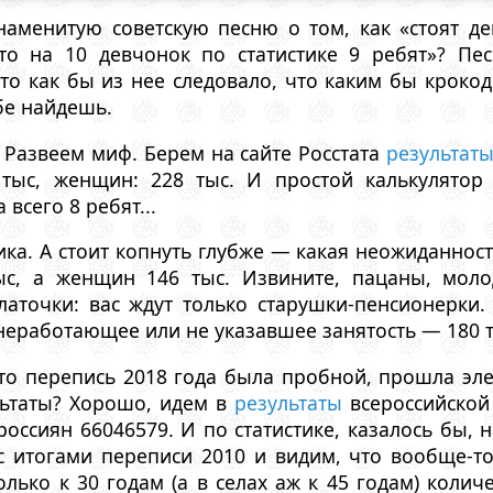
аменитую советскую песню о том, как «стоят дев
то на 10 девчонок по статистике 9 ребят»? П
то как бы из нее следовало, что каким бы кроко
бе найдешь.
. Развеем миф. Берем на сайте Росстата
результат
тыс, женщин: 228 тыс. И простой калькулятор 
 всего 8 ребят...
ика. А стоит копнуть глубже — какая неожиданност
ыс, а женщин 146 тыс. Извините, пацаны, мол
платочки: вас ждут только старушки-пенсионерки
 неработающее или не указавшее занятость — 180 т
что перепись 2018 года была пробной, прошла эл
льтаты? Хорошо, идем в
результаты
всероссийской
россиян 66046579. И по статистике, казалось бы, н
 итогами переписи 2010 и видим, что вообще-т
лько к 30 годам (а в селах аж к 45 годам) коли