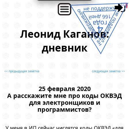
не поддержу
не поддерживаю
не поддержал
166 дней
года
4
Леонид Каганов:
дневник
<< предыдущая заметка
следующая заметка >>
25 февраля 2020
А расскажите мне про коды ОКВЭД
для электронщиков и
программистов?
У меня в ИП сейчас числятся коды ОКВЭД «для