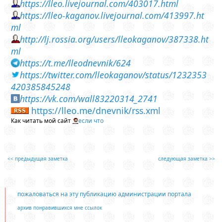
https://lleo.livejournal.com/403017.html
https://lleo-kaganov.livejournal.com/413997.ht
ml
http://lj.rossia.org/users/lleokaganov/387338.ht
ml
https://t.me/lleodnevnik/624
https://twitter.com/lleokaganov/status/1232353
420385845248
https://vk.com/wall83220314_2741
https://lleo.me/dnevnik/rss.xml
Как читать мой сайт
если что
<< предыдущая заметка
следующая заметка >>
пожаловаться на эту публикацию администрации портала
архив понравившихся мне ссылок