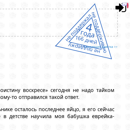
не поддерживаю
не поддержал
4
года
166 дней
не поддержу
следующая заметка >>
воистину воскресе» сегодня не надо тайком
ому-то отправился такой ответ.
нике осталось последнее яйцо, я его сейчас
 в детстве научила моя бабушка еврейка-