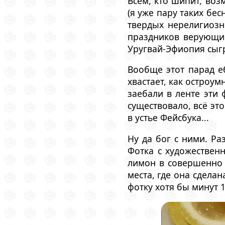
Всем, кто шипит, воз
(я уже пару таких бе
твердых нерелигиозн
праздников верующим
Уругвай-Эфиопия cыгр
Вообще этот парад е
хвастает, как остроум
заебали в ленте эти
существовало, всё эт
в устье Фейсбука...
Ну да бог с ними. Ра
Фотка с художествен
лимон в совершенно 
места, где она сдела
фотку хотя бы минут 1