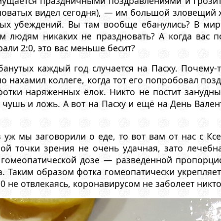
мущается праздничными поздравлениями и грозитс
сноватых видел сегодня), — им большой зловещий 
ых убеждений. Вы там вообще ебанулись? В мире 
 людям никаких не праздновать? А когда вас по
али 2:0, это вас меньше бесит?
банутых каждый год случается на Пасху. Почему-
но нахамил коллеге, когда тот его попробовал поз
 фотки наряженных ёлок. Никто не постит занудн
о чушь и ложь. А вот на Пасху и ещё на День Вале
з уж мы заговорили о еде, то вот вам от нас с 
ной точки зрения не очень удачная, зато лечебн
гомеопатической дозе — разведенной пропорцион
на. Таким образом фотка гомеопатически укрепляет
0 не отвлекаясь, коронавирусом не заболеет никто