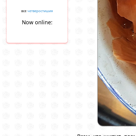
все
четверостишия
Now online: