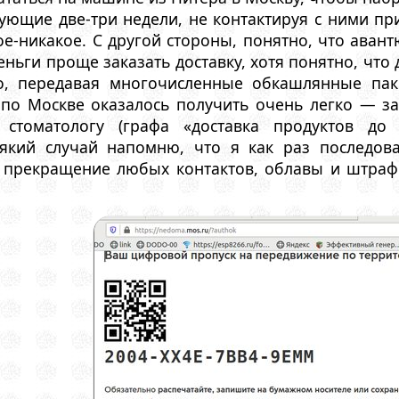
ующие две-три недели, не контактируя с ними пр
ое-никакое. С другой стороны, понятно, что аван
еньги проще заказать доставку, хотя понятно, что 
, передавая многочисленные обкашлянные пак
 по Москве оказалось получить очень легко — за
стоматологу (графа «доставка продуктов до
всякий случай напомню, что я как раз последо
е прекращение любых контактов, облавы и штра