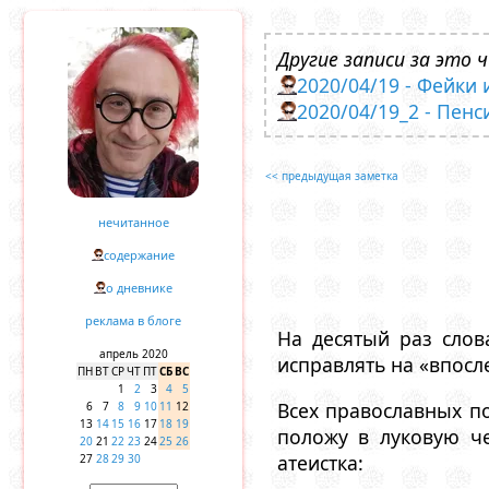
Другие записи за это ч
2020/04/19 - Фейки 
2020/04/19_2 - Пен
<< предыдущая заметка
нечитанное
содержание
о дневнике
реклама в блоге
На десятый раз слов
апрель 2020
исправлять на «впосл
ПН
ВТ
СР
ЧТ
ПТ
СБ
ВС
1
2
3
4
5
Всех православных по
6
7
8
9
10
11
12
13
14
15
16
17
18
19
положу в луковую ч
20
21
22
23
24
25
26
атеистка:
27
28
29
30