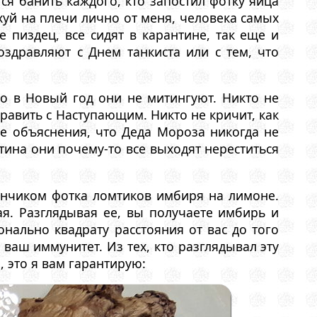
я банить каждого, кто запостил фотку яйца
хуй на плечи лично от меня, человека самых
пиздец, все сидят в карантине, так еще и
здравляют с Днем танкиста или с тем, что
то в Новый год они не митингуют. Никто не
дравить с Наступающим. Никто не кричит, как
ые объяснения, что Деда Мороза никогда не
нтина они почему-то все выходят нереститься
Ксенчиком фотка ломтиков имбиря на лимоне.
ая. Разглядывая ее, вы получаете имбирь и
ально квадрату расстояния от вас до того
 ваш иммунитет. Из тех, кто разглядывал эту
, это я вам гарантирую: