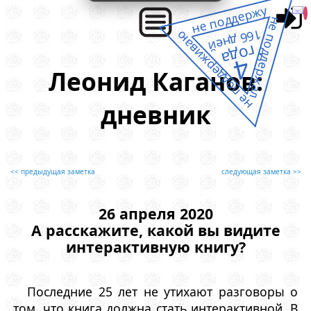
не поддержу
не поддержал
166 дней
не поддерживаю
года
4
Леонид Каганов:
дневник
<< предыдущая заметка
следующая заметка >>
26 апреля 2020
А расскажите, какой вы видите
интерактивную книгу?
Последние 25 лет не утихают разговоры о
том, что книга должна стать интерактивной. В