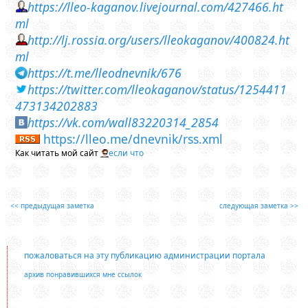
https://lleo-kaganov.livejournal.com/427466.ht
ml
http://lj.rossia.org/users/lleokaganov/400824.ht
ml
https://t.me/lleodnevnik/676
https://twitter.com/lleokaganov/status/1254411
473134202883
https://vk.com/wall83220314_2854
https://lleo.me/dnevnik/rss.xml
Как читать мой сайт
если что
<< предыдущая заметка
следующая заметка >>
пожаловаться на эту публикацию администрации портала
архив понравившихся мне ссылок