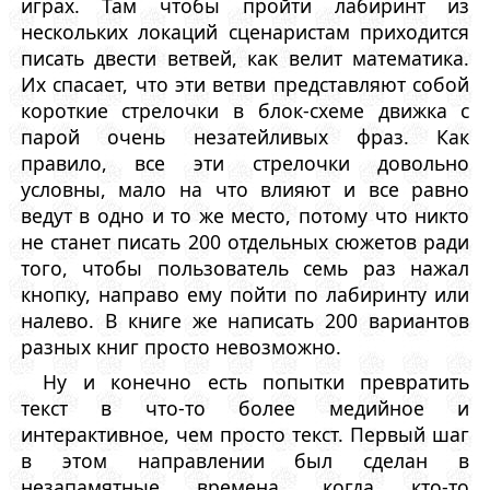
играх. Там чтобы пройти лабиринт из
нескольких локаций сценаристам приходится
писать двести ветвей, как велит математика.
Их спасает, что эти ветви представляют собой
короткие стрелочки в блок-схеме движка с
парой очень незатейливых фраз. Как
правило, все эти стрелочки довольно
условны, мало на что влияют и все равно
ведут в одно и то же место, потому что никто
не станет писать 200 отдельных сюжетов ради
того, чтобы пользователь семь раз нажал
кнопку, направо ему пойти по лабиринту или
налево. В книге же написать 200 вариантов
разных книг просто невозможно.
Ну и конечно есть попытки превратить
текст в что-то более медийное и
интерактивное, чем просто текст. Первый шаг
в этом направлении был сделан в
незапамятные времена, когда кто-то