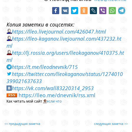
Копия заметки в соцсетях:
https://lleo.livejournal.com/426047.html
https://lleo-kaganov.livejournal.com/437232.ht
ml
http://lj.rossia.org/users/lleokaganov/410375.ht
ml
https://t.me/lleodnevnik/715
https://twitter.com/lleokaganov/status/1274010
399021637633
https://vk.com/wall83220314_2953
https://lleo.me/dnevnik/rss.xml
Как читать мой сайт
если что
<< предыдущая заметка
следующая заметка >>