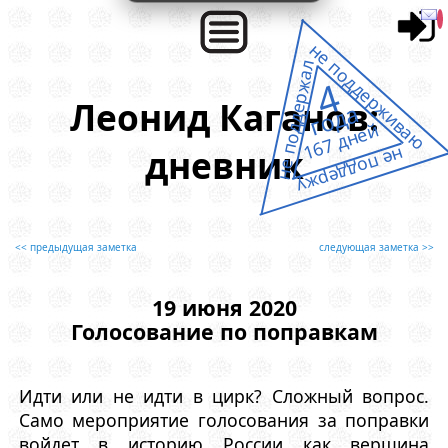
не поддерживаю
не поддержал
4
Леонид Каганов:
года
167 дней
дневник
не поддержу
<< предыдущая заметка
следующая заметка >>
19 июня 2020
Голосование по поправкам
Идти или не идти в цирк? Сложный вопрос.
Само мероприятие голосования за поправки
войдет в историю России как вершина