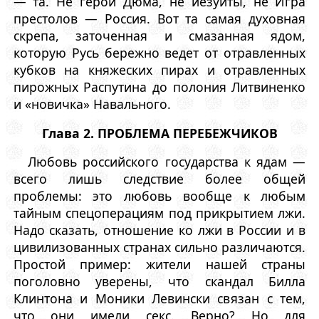
— та. Не герои Дюма, не иезуиты, не Игра
престолов — Россия. Вот та самая духовная
скрепа, заточенная и смазанная ядом,
которую Русь бережно ведет от отравленных
кубков на княжеских пирах и отравленных
пирожных Распутина до полония Литвиненко
и «новичка» Навального.
Глава 2. ПРОБЛЕМА ПЕРЕБЕЖЧИКОВ
Любовь российского государства к ядам —
всего лишь следствие более общей
проблемы: это любовь вообще к любым
тайным спецоперациям под прикрытием лжи.
Надо сказать, отношение ко лжи в России и в
цивилизованных странах сильно различаются.
Простой пример: жители нашей страны
поголовно уверены, что скандал Билла
Клинтона и Моники Левински связан с тем,
что они имели секс. Верно? Но для