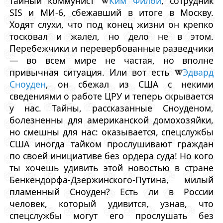
тайный коммунист
Ким Филби
, сотрудник
SIS и МИ-6, сбежавший в итоге в Москву.
Ходят слухи, что под конец жизни он крепко
тосковал и жалел, но дело не в этом.
Перебежчики и перевербованные разведчики
— во всем мире не частая, но вполне
привычная ситуация. Или вот есть
Эдвард
Сноуден
, он сбежал из США с некими
сведениями о работе ЦРУ и теперь скрывается
у нас. Тайны, рассказанные Сноуденом,
болезненны для американской домохозяйки,
но смешны для нас: оказывается, спецслужбы
США иногда тайком прослушивают граждан
по своей инициативе без ордера суда! Но кого
ты хочешь удивить этой новостью в стране
Бенкендорфа-Дзержинского-Путина, милый
пламенный Сноуден? Есть ли в России
человек, который удивится, узнав, что
спецслужбы могут его прослушать без