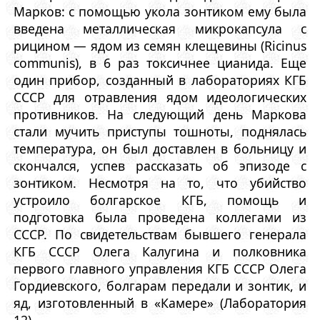
Марков: с помощью укола зонтиком ему была
введена металлическая микрокапсула с
рицином — ядом из семян клещевины (Ricinus
communis), в 6 раз токсичнее цианида. Еще
один прибор, созданный в лабораториях КГБ
СССР для отравления ядом идеологических
противников. На следующий день Маркова
стали мучить приступы тошноты, поднялась
температура, он был доставлен в больницу и
скончался, успев рассказать об эпизоде с
зонтиком. Несмотря на то, что убийство
устроило болгарское КГБ, помощь и
подготовка была проведена коллегами из
СССР. По свидетельствам бывшего генерала
КГБ СССР Олега Калугина и полковника
первого главного управления КГБ СССР Олега
Гордиевского, болгарам передали и зонтик, и
яд, изготовленный в «Камере» (Лаборатория
12).