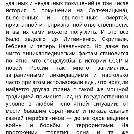
удачных и неудачных покушений (в том числе
история о покушении на Солженицына),
выясненных и невыясненных смертей,
признанной и непризнанной ответственности,
и вы их сами можете погуглить. И это всё
было задолго до Литвиненко, Скрипаля,
Гебрева и теперь Навального. Но даже по
чисто энциклопедическим фактам становится
понятно, что спецслужбы в истории СССР и
новой России так много занимались
заграничными ликвидациями и настолько
часто при этом использовали яды, что вряд ли
найдется другая страна с такой же мощной
традицией применять яд на государственном
уровне в любой непонятной ситуации: от
мести бывшим соратникам и показательных
казней перебежчиков — до методов ведения
войны и борьбы с террористами. На
протяжении столетия одна и та же