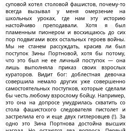
суповой котел столовой фашистов, почему-то
всегда вызывал у меня омерзение на
школьных уроках, где нам эту историю
настойчиво преподавали. Хотя я был
пламенным пионером и восхищаюсь до сих
пор подвигами всех остальных героев войны.
Мы не станем рассуждать, красив ли был
поступок Зины Портновой, хотя бы потому,
что это был не ее личный поступок — она
лишь выполняла приказ своих взрослых
кураторов. Видит бог: доблестная девочка
совершила немало других уже совершенно
самостоятельных поступков, которые сделали
бы честь любому взрослому бойцу. Например,
это она на допросе умудрилась схватить со
стола фашистского следователя пистолет и
застрелила его и еще двух гитлеровцев (!). За
одно это Зина Портнова достойна высших
наград. Но остаются два вопроса. Первый