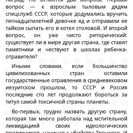
вопрос — к взрослым тыловым дядям
спецслужб СССР, которые додумались вручить
пятнадцатилетней девочке яд и отправили ее
тайком сыпать его в котел столовой. И второй
вопрос, он уже чисто риторический:
существует ли в мире другая страна, где ставят
памятники и чествуют в школах ребенка-
отравителя?
Иными словами, если большинство
цивилизованных стран оставили
государственные отравления в средневековом
иезуитском прошлом, то СССР и Россия
последние сто лет продолжают бороться за
титул самой токсичной страны планеты.
Во-первых, трудно назвать другую страну,
которая так много работала над мстительной
ликвидацией своих идеологических
противников, начиная с убийства Троцкого. И