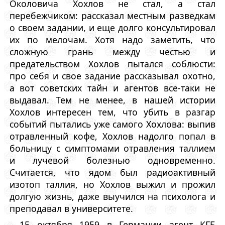
Околовича Хохлов не стал, а стал
перебежчиком: рассказал местным разведкам
о своем задании, и еще долго консультировал
их по мелочам. Хотя надо заметить, что
сложную грань между честью и
предательством Хохлов пытался соблюсти:
про себя и свое задание рассказывал охотно,
а вот советских тайн и агентов все-таки не
выдавал. Тем не менее, в нашей истории
Хохлов интересен тем, что убить в разгар
событий пытались уже самого Хохлова: выпив
отравленный кофе, Хохлов надолго попал в
больницу с симптомами отравления таллием
и лучевой болезнью одновременно.
Считается, что ядом был радиоактивный
изотоп таллия, но Хохлов выжил и прожил
долгую жизнь, даже выучился на психолога и
преподавал в университете.
15 октября 1959 в Германии агент КГБ