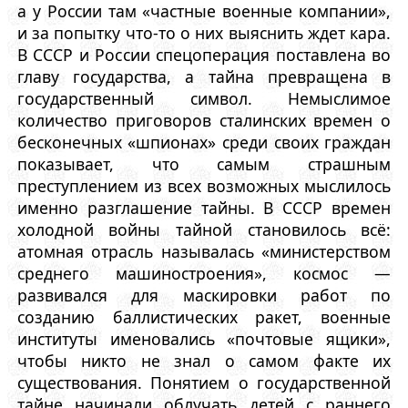
а у России там «частные военные компании»,
и за попытку что-то о них выяснить ждет кара.
В СССР и России спецоперация поставлена во
главу государства, а тайна превращена в
государственный символ. Немыслимое
количество приговоров сталинских времен о
бесконечных «шпионах» среди своих граждан
показывает, что самым страшным
преступлением из всех возможных мыслилось
именно разглашение тайны. В СССР времен
холодной войны тайной становилось всё:
атомная отрасль называлась «министерством
среднего машиностроения», космос —
развивался для маскировки работ по
созданию баллистических ракет, военные
институты именовались «почтовые ящики»,
чтобы никто не знал о самом факте их
существования. Понятием о государственной
тайне начинали облучать детей с раннего