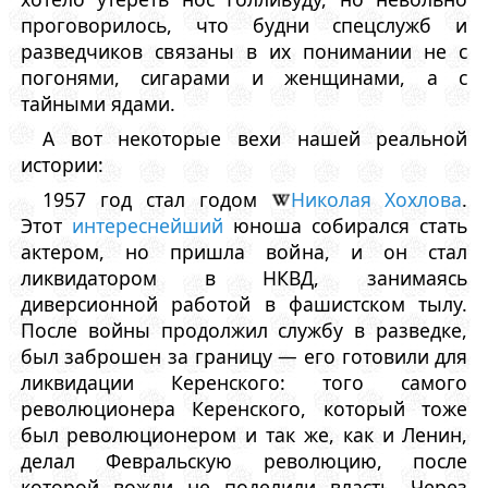
проговорилось, что будни спецслужб и
разведчиков связаны в их понимании не с
погонями, сигарами и женщинами, а с
тайными ядами.
А вот некоторые вехи нашей реальной
истории:
1957 год стал годом
Николая Хохлова
.
Этот
интереснейший
юноша собирался стать
актером, но пришла война, и он стал
ликвидатором в НКВД, занимаясь
диверсионной работой в фашистском тылу.
После войны продолжил службу в разведке,
был заброшен за границу — его готовили для
ликвидации Керенского: того самого
революционера Керенского, который тоже
был революционером и так же, как и Ленин,
делал Февральскую революцию, после
которой вожди не поделили власть. Через