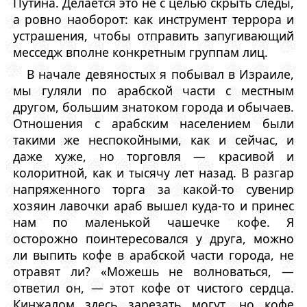
Путина. Делается это не с целью скрыть следы,
а ровно наоборот: как инструмент террора и
устрашения, чтобы отправить запугивающий
месседж вполне конкретным группам лиц.
В начале девяностых я побывал в Израиле,
мы гуляли по арабской части с местным
другом, большим знатоком города и обычаев.
Отношения с арабским населением были
такими же неспокойными, как и сейчас, и
даже хуже, но торговля — красивой и
колоритной, как и тысячу лет назад. В разгар
напряженного торга за какой-то сувенир
хозяин лавочки араб вышел куда-то и принес
нам по маленькой чашечке кофе. Я
осторожно поинтересовался у друга, можно
ли выпить кофе в арабской части города, не
отравят ли? «Можешь не волноваться, —
ответил он, — этот кофе от чистого сердца.
Кинжалом здесь зарезать могут, но кофе