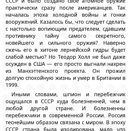
СССР и было создано свое атомное оружие
практически сразу после американцев. Так
началась эпоха холодной войны и гонки
вооружений. Казалось бы, что следует сделать
с настолько вопиющим предателем, сдавшим
противнику тайну самого секретного,
новейшего и сильного оружия? Наверно
сжечь его в хитоне лернейской гидры будет
слабой местью? Но Теодор Холл не был даже
осужден в США — его просто выгнали нахрен
из Манхэттенского проекта. Он прожил
долгую спокойную жизнь и умер в Британии в
1999.
Иными словами, шпион и перебежчик
ощущался в СССР куда болезненней, чем в
любой другой стране. И болезненны
перебежчики в современной России. Россия
теснейшим образом связана с миром. В эпоху
СССР страна была изолирована, мало что