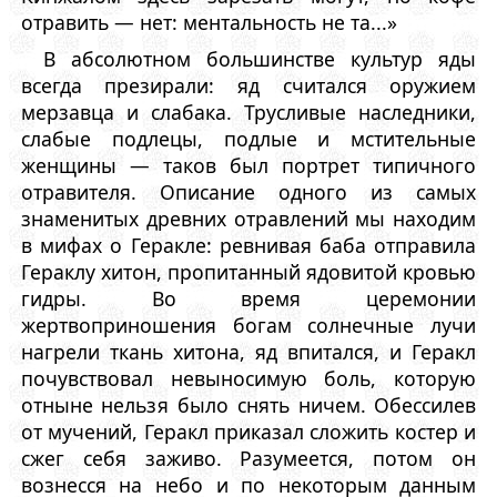
отравить — нет: ментальность не та...»
В абсолютном большинстве культур яды
всегда презирали: яд считался оружием
мерзавца и слабака. Трусливые наследники,
слабые подлецы, подлые и мстительные
женщины — таков был портрет типичного
отравителя. Описание одного из самых
знаменитых древних отравлений мы находим
в мифах о Геракле: ревнивая баба отправила
Гераклу хитон, пропитанный ядовитой кровью
гидры. Во время церемонии
жертвоприношения богам солнечные лучи
нагрели ткань хитона, яд впитался, и Геракл
почувствовал невыносимую боль, которую
отныне нельзя было снять ничем. Обессилев
от мучений, Геракл приказал сложить костер и
сжег себя заживо. Разумеется, потом он
вознесся на небо и по некоторым данным