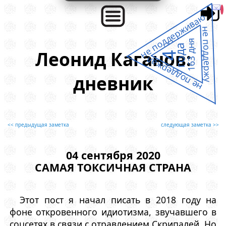
не поддерживаю
не поддержу
163 дня
года
Леонид Каганов:
4
не поддержал
дневник
<< предыдущая заметка
следующая заметка >>
04 сентября 2020
САМАЯ ТОКСИЧНАЯ СТРАНА
Этот пост я начал писать в 2018 году на
фоне откровенного идиотизма, звучавшего в
соцсетях в связи с отравлением Скрипалей. Но