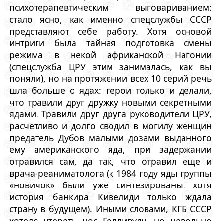
психотерапевтическим выговариванием:
стало ясно, как именно спецслужбы СССР
представляют себе работу. Хотя основой
интриги была тайная подготовка смены
режима в некой африканской Нагонии
(спецслужба ЦРУ этим занималась, как вы
поняли), но на протяжении всех 10 серий речь
шла больше о ядах: герои только и делали,
что травили друг дружку новыми секретными
ядами. Травили друг друга руководители ЦРУ,
расчетливо и долго сводил в могилу женщин
предатель Дубов малыми дозами выданного
ему американского яда, при задержании
отравился сам, да так, что отравил еще и
врача-реаниматолога (к 1984 году яды группы
«новичок» были уже синтезированы, хотя
история банкира Кивелиди только ждала
страну в будущем). Иными словами, КГБ СССР
хотело утереть нос Голливуду, но невольно