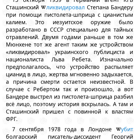
Сташинский
ликвидировал
Степана Бандеру
при помощи пистолета-шприца с цианистым
калием. Это иезуитское оружие было
разработано в СССР специально для тайных
отравлений. Двумя годами раньше в том же
Мюнхене тот же агент таким же устройством
«ликвидировал» украинского публициста и
националиста Льва Ребета. Изначально
предполагалось, что устройство распыляет
цианид в лицо, жертва мгновенно задыхается,
а причина смерти остается неизвестной. В
случае с Ребертом так и произошло, а вот
Бандере выстрел из пистолета-шприца разбил
всё лицо, поэтому история вскрылась. А там и
Сташинский пришел с повинной к властям
ФРГ.
7 сентября 1978 года в Лондоне
убит
болгарский писатель-диссидент Георгий