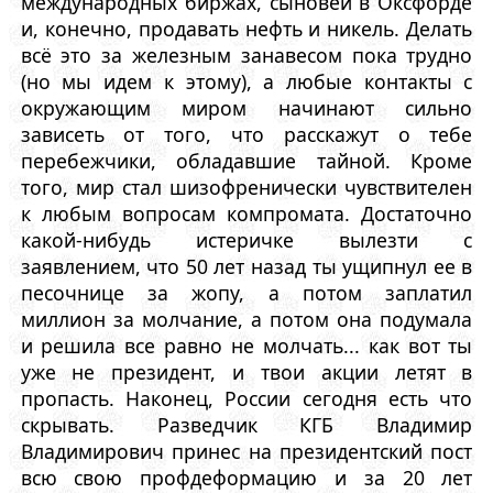
международных биржах, сыновей в Оксфорде
и, конечно, продавать нефть и никель. Делать
всё это за железным занавесом пока трудно
(но мы идем к этому), а любые контакты с
окружающим миром начинают сильно
зависеть от того, что расскажут о тебе
перебежчики, обладавшие тайной. Кроме
того, мир стал шизофренически чувствителен
к любым вопросам компромата. Достаточно
какой-нибудь истеричке вылезти с
заявлением, что 50 лет назад ты ущипнул ее в
песочнице за жопу, а потом заплатил
миллион за молчание, а потом она подумала
и решила все равно не молчать... как вот ты
уже не президент, и твои акции летят в
пропасть. Наконец, России сегодня есть что
скрывать. Разведчик КГБ Владимир
Владимирович принес на президентский пост
всю свою профдеформацию и за 20 лет