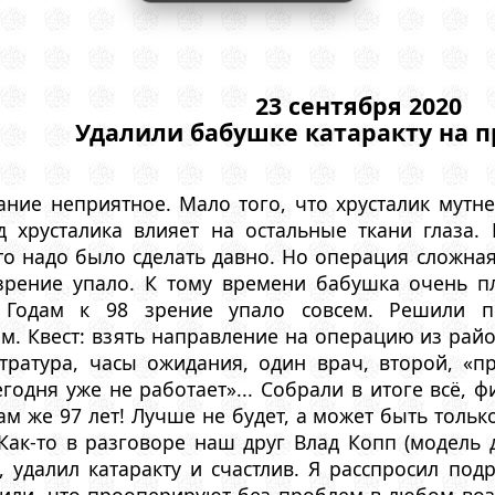
23 сентября 2020
Удалили бабушке катаракту на п
ние неприятное. Мало того, что хрусталик мутне
д хрусталика влияет на остальные ткани глаза.
о надо было сделать давно. Но операция сложная
 зрение упало. К тому времени бабушка очень 
. Годам к 98 зрение упало совсем. Решили 
м. Квест: взять направление на операцию из райо
стратура, часы ожидания, один врач, второй, «п
одня уже не работает»... Собрали в итоге всё, ф
м же 97 лет! Лучше не будет, а может быть тольк
Как-то в разговоре наш друг Влад Копп (модель 
 удалил катаракту и счастлив. Я расспросил под