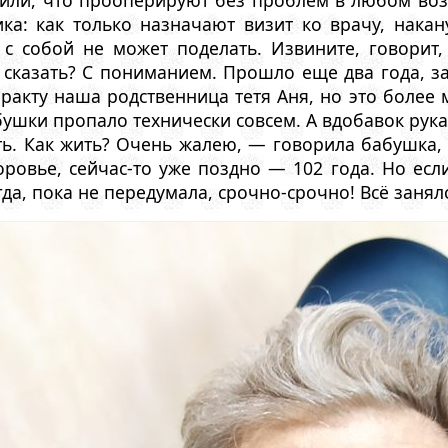
ли, что прооперируют без проблем в любом возра
ка: как только назначают визит ко врачу, накан
 с собой не может поделать. Извините, говорит,
т сказать? С пониманием. Прошло еще два года, з
ракту наша родственница тетя Аня, но это более 
ушки пропало технически совсем. А вдобавок рука 
ть. Как жить? Очень жалею, — говорила бабушка,
ровье, сейчас-то уже поздно — 102 года. Но если 
огда, пока не передумала, срочно-срочно! Всё занял