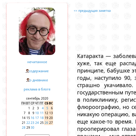
<< предыдущая заметка
Катаракта — заболева
нечитанное
хуже, так еще распа
принципе, бабушке эт
содержание
годы, наступило 90,
о дневнике
страшно укачивало
реклама в блоге
государственным путе
в поликлинику, реги
сентябрь 2020
ПН
ВТ
СР
ЧТ
ПТ
СБ
ВС
флюроографию, но сег
1
2
3
4
5
6
никакую операцию, ва
7
8
9
10
11
12
13
14
15
16
17
18
19
20
еще какое-то время. 
21
22
23
24
25
26
27
прооперировал глаза,
28
29
30