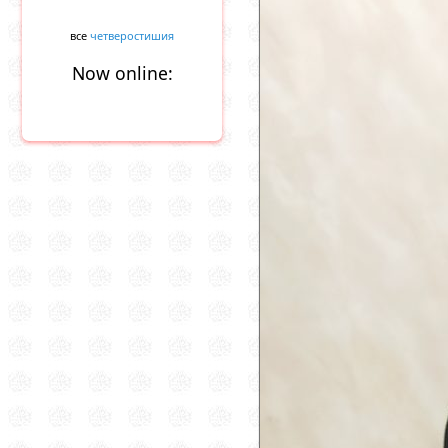
все
четверостишия
Now online: