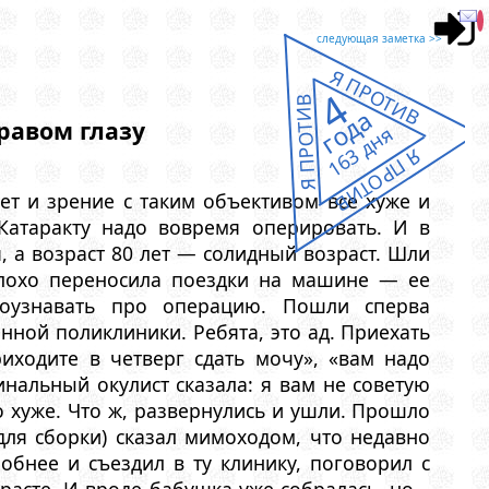
следующая заметка >>
Я ПРОТИВ
4
Я ПРОТИВ
года
равом глазу
163 дня
Я ПРОТИВ
ет и зрение с таким объективом все хуже и
 Катаракту надо вовремя оперировать. И в
, а возраст 80 лет — солидный возраст. Шли
плохо переносила поездки на машине — ее
поузнавать про операцию. Пошли сперва
нной поликлиники. Ребята, это ад. Приехать
риходите в четверг сдать мочу», «вам надо
инальный окулист сказала: я вам не советую
о хуже. Что ж, развернулись и ушли. Прошло
для сборки) сказал мимоходом, что недавно
робнее и съездил в ту клинику, поговорил с