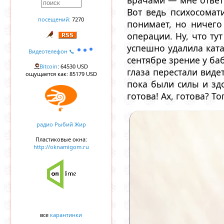
врачами — мне ответи
Вот ведь психосомати
посещений:
7270
понимает, но ничего
операции. Ну, что ту
успешно удалила ката
Видеотелефон 📞
сентябре зрение у баб
Bitcoin
: 64530 USD
глаза перестали виде
ощущается как: 85179 USD
пока были силы и здо
готова! Ах, готова? Т
радио Рыбий Жир
Пластиковые окна:
http://oknamigom.ru
все
карантинки