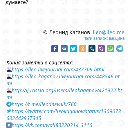
думаете?
© Леонид Каганов
lleo@lleo.me
тэги записи:
вакцина
Копия заметки в соцсетях:
https://lleo.livejournal.com/437709.html
https://lleo-kaganov.livejournal.com/448546.ht
ml
http://lj.rossia.org/users/lleokaganov/421922.ht
ml
https://t.me/lleodnevnik/760
https://twitter.com/lleokaganov/status/1309073
632442937345
https://vk.com/wall83220314_3116