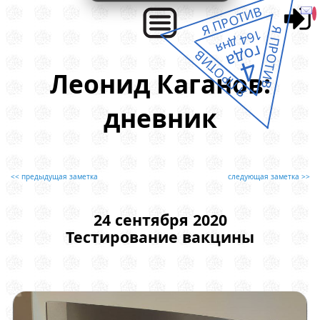
Я ПРОТИВ
Я ПРОТИВ
164 дня
года
Я ПРОТИВ
4
Леонид Каганов:
дневник
<< предыдущая заметка
следующая заметка >>
24 сентября 2020
Тестирование вакцины