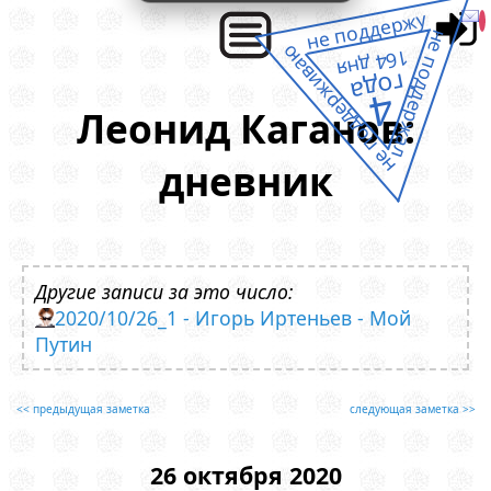
не поддержу
не поддержал
не поддерживаю
164 дня
года
4
Леонид Каганов:
дневник
Другие записи за это число:
2020/10/26_1 - Игорь Иртеньев - Мой
Путин
<< предыдущая заметка
следующая заметка >>
26 октября 2020