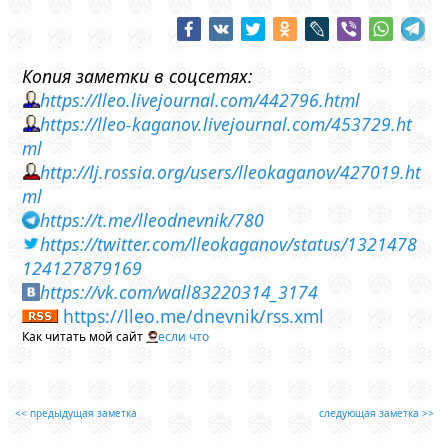
Копия заметки в соцсетях:
https://lleo.livejournal.com/442796.html
https://lleo-kaganov.livejournal.com/453729.ht
ml
http://lj.rossia.org/users/lleokaganov/427019.ht
ml
https://t.me/lleodnevnik/780
https://twitter.com/lleokaganov/status/1321478
124127879169
https://vk.com/wall83220314_3174
https://lleo.me/dnevnik/rss.xml
Как читать мой сайт
если что
<< предыдущая заметка
следующая заметка >>