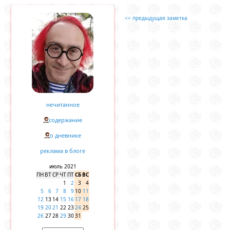
<< предыдущая заметка
нечитанное
содержание
о дневнике
реклама в блоге
июль 2021
ПН
ВТ
СР
ЧТ
ПТ
СБ
ВС
1
2
3
4
5
6
7
8
9
10
11
12
13
14
15
16
17
18
19
20
21
22
23
24
25
26
27
28
29
30
31