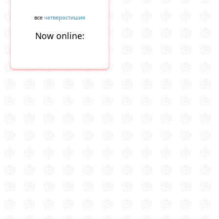
все
четверостишия
Now online: