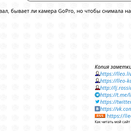
ал, бывает ли камера GoPro, но чтобы снимала на 
Копия заметки
https://lleo.
https://lleo
http://lj.ros
https://t.me/
https://twit
https://vk.c
https://l
Как читать мой сай