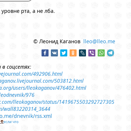
уровне рта, а не лба.
© Леонид Каганов
lleo@lleo.me
 в соцсетях:
livejournal.com/492906.html
-kaganov.livejournal.com/503812.html
sia.org/users/lleokaganov/476402.html
lleodnevnik/976
ter.com/lleokaganov/status/1419675503292727305
om/wall83220314_3644
leo.me/dnevnik/rss.xml
т
если что