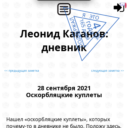
Я ЭТО
ПОДДЕРЖАЛ
165 дней
года
4
Леонид Каганов:
НЕ
дневник
<< предыдущая заметка
следующая заметка >>
28 сентября 2021
Оскорбляцкие куплеты
Нашел «оскорбляцкие куплеты», которых
почему-то в дневнике не было. Положу здесь.