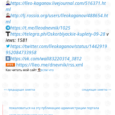
https://lleo-kaganov.livejournal.com/516371.ht
ml
http://lj.rossia.org/users/lleokaganov/488654.ht
ml
https://t.me/lleodnevnik/1025
https://telegra.ph/Oskorblyackie-kuplety-09-28
v
iews: 1581
https://twitter.com/lleokaganov/status/1442919
952084733958
https://vk.com/wall83220314_3812
https://lleo.me/dnevnik/rss.xml
Как читать мой сайт
если что
<< предыдущая заметка
следующая заметка >>
пожаловаться на эту публикацию администрации портала