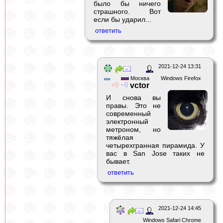
было бы ничего
страшного. Вот
если бы ударил...
2021-12-24 13:31
Москва
Windows Firefox
0
0
vctor
И снова вы
правы. Это не
современный
электронный
метроном, но
тяжёлая
четырехгранная пирамида. У
вас в San Jose таких не
бывает.
2021-12-24 14:45
Windows Safari Chrome