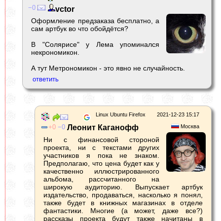
0
vctor
Оформление предзаказа бесплатно, а
сам артбук во что обойдётся?
В "Солярисе" у Лема упоминался
некрономикон.
А тут Метрономикон - это явно не случайность.
Linux Ubuntu Firefox
2021-12-23 15:17
0
0
Леонит Каганофф
Москва
Ни с финансовой стороной
проекта, ни с текстами других
участников я пока не знаком.
Предполагаю, что цена будет как у
качественно иллюстрированного
альбома, рассчитанного на
широкую аудиторию. Выпускает артбук
издательство, продаваться, насколько я понял,
также будет в книжных магазинах в отделе
фантастики. Многие (а может, даже все?)
рассказы проекта будут также начитаны в