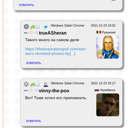
Windows Safari Chrome
2021-12-23 16:02
0
0
trueASheran
Румыния
Такого много на самом деле
https://theinspirationgrid.com/star-
wars-revisited-photos-by[...]
Windows Safari Chrome
2021-12-23 20:17
0
0
vinny-the-poo
Челябинск
Вот! Тоже хотел его припомнить.