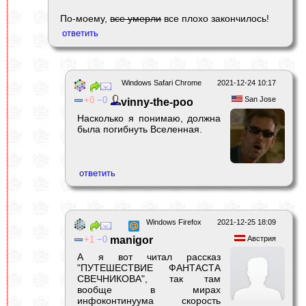
По-моему,
все умерли
все плохо закончилось!
Windows Safari Chrome
2021-12-24 10:17
0
0
San Jose
vinny-the-poo
Насколько я понимаю, должна
была погибнуть Вселенная.
Windows Firefox
2021-12-25 18:09
1
0
manigor
Австрия
А я вот читал рассказ
"ПУТЕШЕСТВИЕ ФАНТАСТА
СВЕЧНИКОВА", так там
вообще в мирах
инфоконтинуума скорость