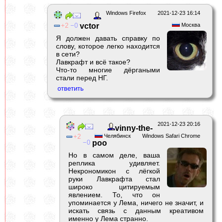
Windows Firefox
2021-12-23 16:14
2
0
vctor
Москва
Я должен давать справку по
слову, которое легко находится
в сети?
Лавкрафт и всё такое?
Что-то многие дёргаными
стали перед НГ.
2021-12-23 20:16
vinny-the-
2
Челябинск
Windows Safari Chrome
0
poo
Но в самом деле, ваша
реплика удивляет.
Некрономикон с лёгкой
руки Лавкрафта стал
широко цитируемым
явлением. То, что он
упоминается у Лема, ничего не значит, и
искать связь с данным креативом
именно у Лема странно.