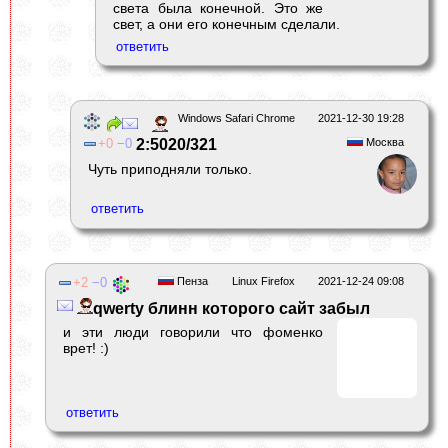
света была конечной. Это же
свет, а они его конечным сделали.
Windows Safari Chrome
2021-12-30 19:28
0
0
2:5020/321
Москва
Чуть приподняли только.
2
0
Пенза
Linux Firefox
2021-12-24 09:08
qwerty блинн которого сайт забыл
и эти люди говорили что фоменко
врет! :)