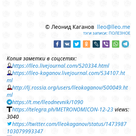
© Леонид Каганов
lleo@lleo.me
тэги записи:
ПОЛЕЗНОЕ
Копия заметки в соцсетях:
https://lleo.livejournal.com/520334.html
https://lleo-kaganov.livejournal.com/534107.ht
ml
http://lj.rossia.org/users/lleokaganov/500049.ht
ml
https://t.me/lleodnevnik/1090
https://telegra.ph/METRONOMICON-12-23
views:
3040
https://twitter.com/lleokaganov/status/1473987
103079993347