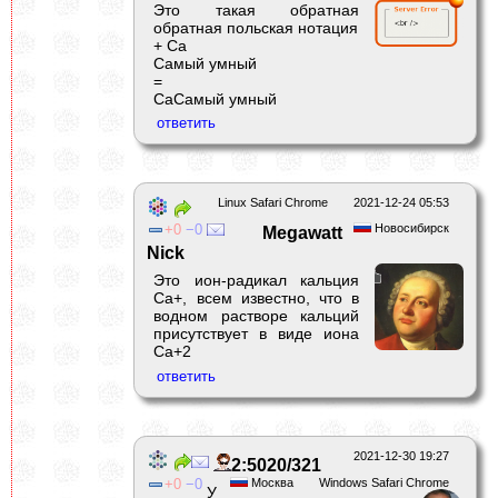
Это такая обратная
обратная польская нотация
+ Са
Самый умный
=
СаСамый умный
Linux Safari Chrome
2021-12-24 05:53
0
0
Новосибирск
Megawatt
Nick
Это ион-радикал кальция
Ca+, всем известно, что в
водном растворе кальций
присутствует в виде иона
Ca+2
2021-12-30 19:27
2:5020/321
0
0
Москва
Windows Safari Chrome
У