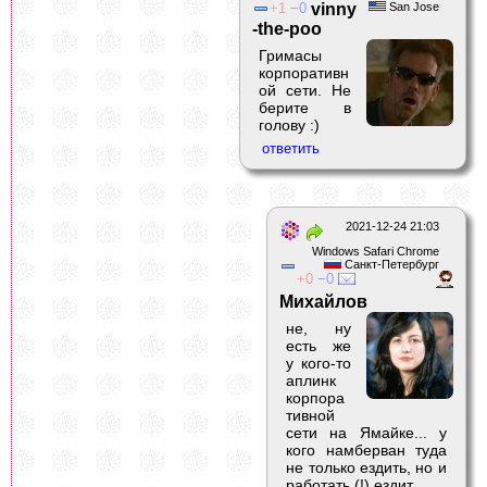
1
0
vinny
San Jose
-the-poo
Гримасы
корпоративн
ой сети. Не
берите в
голову :)
2021-12-24 21:03
Windows Safari Chrome
Санкт-Петербург
0
0
Михайлов
не, ну
есть же
у кого-то
аплинк
корпора
тивной
сети на Ямайке... у
кого намберван туда
не только ездить, но и
работать (!) ездит.