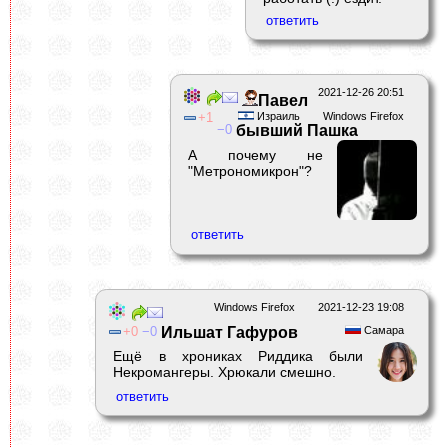
2021-12-26 20:51
Павел
1
Израиль
Windows Firefox
0
бывший Пашка
А почему не
"Метрономикрон"?
Windows Firefox
2021-12-23 19:08
0
0
Ильшат Гафуров
Самара
Ещё в хрониках Риддика были
Некромангеры. Хрюкали смешно.