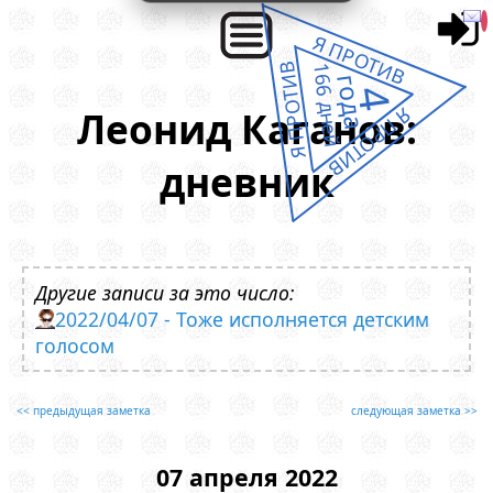
Я ПРОТИВ
Я ПРОТИВ
166 дней
года
4
Леонид Каганов:
Я ПРОТИВ
дневник
Другие записи за это число:
2022/04/07 - Тоже исполняется детским
голосом
<< предыдущая заметка
следующая заметка >>
07 апреля 2022