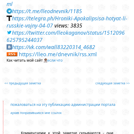
ml
https://t.me/lleodnevnik/1185
https://telegra.ph/Hroniki-Apokalipsisa-hotyat-li-
russkie-vojny-04-07
views: 3835
https://twitter.com/lleokaganov/status/1512096
625795244037
https://vk.com/wall83220314_4682
https://lleo.me/dnevnik/rss.xml
Как читать мой сайт
если что
<< предыдущая заметка
следующая заметка >>
пожаловаться на эту публикацию администрации портала
архив понравившихся мне ссылок
Комментарии к этой заметке скрываются - они