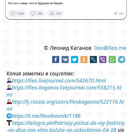
© Леонид Каганов
lleo@lleo.me
Копия заметки в соцсетях:
https://lleo.livejournal.com/542670.html
https://lleo-kaganov.livejournal.com/558215.ht
ml
http://lj.rossia.org/users/lleokaganov/522116.ht
ml
https://t.me/lleodnevnik/1186
https://telegra.ph/Patrioty-pishut-da-my-fashisty
-no-dlya-nas-ehto-bolshe-ne-oskorblenie-04-08
vie