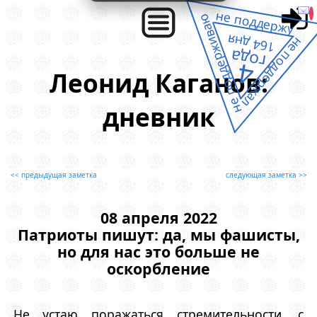
не поддержу
не поддерживаю
164 дня
не поддержал
года
4
Леонид Каганов:
дневник
<< предыдущая заметка
следующая заметка >>
08 апреля 2022
Патриоты пишут: да, мы фашисты,
но для нас это больше не
оскорбление
Не устаю поражаться стремительности, с