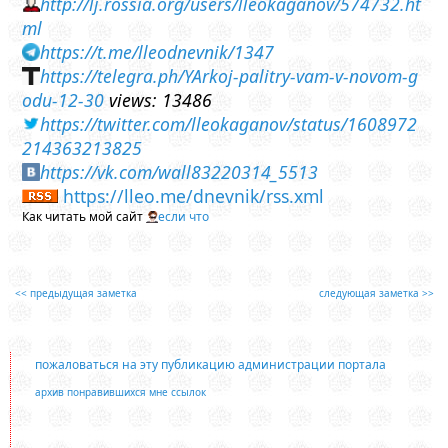
http://lj.rossia.org/users/lleokaganov/574732.ht
ml
https://t.me/lleodnevnik/1347
https://telegra.ph/YArkoj-palitry-vam-v-novom-g
odu-12-30
views: 13486
https://twitter.com/lleokaganov/status/1608972
214363213825
https://vk.com/wall83220314_5513
https://lleo.me/dnevnik/rss.xml
Как читать мой сайт
если что
<< предыдущая заметка
следующая заметка >>
пожаловаться на эту публикацию администрации портала
архив понравившихся мне ссылок