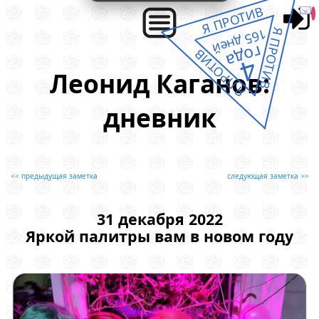
Я ПРОТИВ
Я ПРОТИВ
165 дней
года
Я ПРОТИВ
4
Леонид Каганов:
дневник
<< предыдущая заметка
следующая заметка >>
31 декабря 2022
Яркой палитры вам в новом году