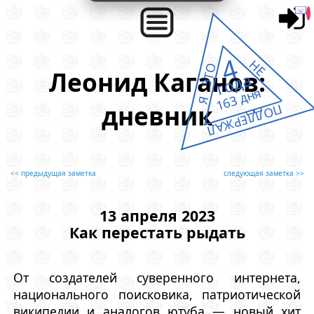
4
НЕ
Я ЭТО
Леонид Каганов:
года
163 дня
дневник
ПОДДЕРЖАЛ
<< предыдущая заметка
следующая заметка >>
13 апреля 2023
Как перестать рыдать
От создателей суверенного интернета,
национального поисковика, патриотической
википедии и аналогов ютуба — новый хит