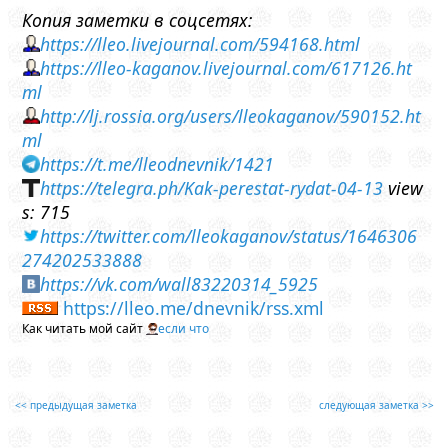
Копия заметки в соцсетях:
https://lleo.livejournal.com/594168.html
https://lleo-kaganov.livejournal.com/617126.ht
ml
http://lj.rossia.org/users/lleokaganov/590152.ht
ml
https://t.me/lleodnevnik/1421
https://telegra.ph/Kak-perestat-rydat-04-13
view
s: 715
https://twitter.com/lleokaganov/status/1646306
274202533888
https://vk.com/wall83220314_5925
https://lleo.me/dnevnik/rss.xml
Как читать мой сайт
если что
<< предыдущая заметка
следующая заметка >>