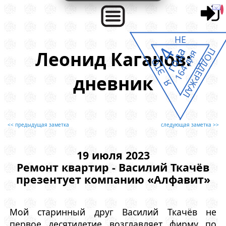
НЕ
4
года
ПОДДЕРЖАЛ
Леонид Каганов:
164 дня
Я ЭТО
дневник
<< предыдущая заметка
следующая заметка >>
19 июля 2023
Ремонт квартир - Василий Ткачёв
презентует компанию «Алфавит»
Мой старинный друг Василий Ткачёв не
первое десятилетие возглавляет фирму по