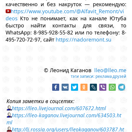
качественно и без накруток — рекомендую:
https://www.youtube.com/@Alfavit_Remont/vi
deos
Кто не понимает, как на канале Ютуба
быстро найти контакты для связи, то
WhatsApp: 8-985-928-55-82 или по телефону: 8-
495-720-72-97, сайт
https://nadoremont.su
© Леонид Каганов
lleo@lleo.me
тэги записи:
реклама друзей
Копия заметки в соцсетях:
https://lleo.livejournal.com/607672.html
https://lleo-kaganov.livejournal.com/634503.ht
ml
http://lj.rossia.org/users/lleokaganov/603787.ht