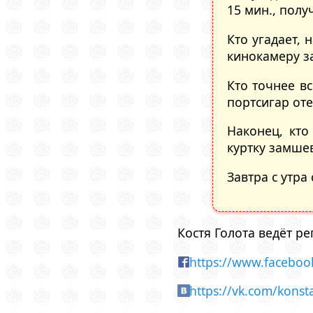
15 мин., полу
Кто угадает, 
кинокамеру з
Кто точнее в
портсигар от
Наконец, кто
куртку замше
Завтра с утра
Костя Голота ведёт р
https://www.faceboo
https://vk.com/konst