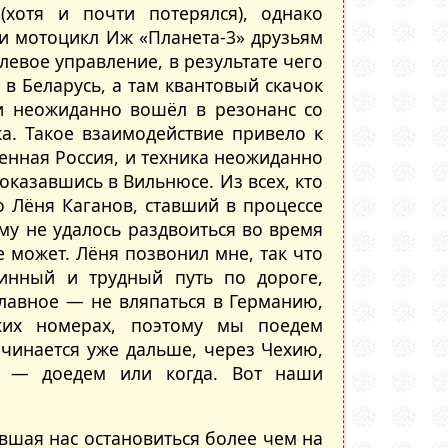
(хотя и почти потерялся), однако
и мотоцикл Иж «Планета-3» друзьям
левое управление, в результате чего
в Беларусь, а там квантовый скачок
и неожиданно вошёл в резонанс со
ка. Такое взаимодействие привело к
енная Россия, и техника неожиданно
казавшись в Вильнюсе. Из всех, кто
о Лёня Каганов, ставший в процессе
му не удалось раздвоиться во время
е может. Лёня позвонил мне, так что
линный и трудный путь по дороге,
авное — не вляпаться в Германию,
ких номерах, поэтому мы поедем
ачинается уже дальше, через Чехию,
ки — доедем или когда. Вот наши
ившая нас остановиться более чем на