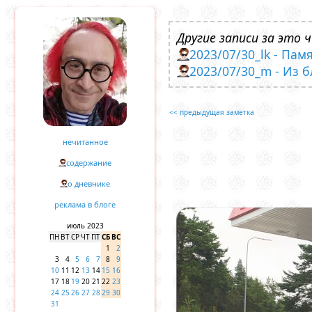
Другие записи за это ч
2023/07/30_lk - Па
2023/07/30_m - Из 
<< предыдущая заметка
нечитанное
содержание
о дневнике
реклама в блоге
июль 2023
ПН
ВТ
СР
ЧТ
ПТ
СБ
ВС
1
2
3
4
5
6
7
8
9
10
11
12
13
14
15
16
17
18
19
20
21
22
23
24
25
26
27
28
29
30
31