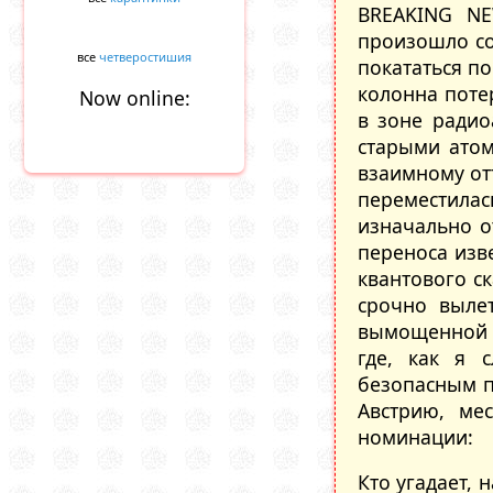
BREAKING NE
произошло со
все
четверостишия
покататься по
колонна поте
Now online:
в зоне радио
старыми атом
взаимному от
переместилас
изначально о
переноса изв
квантового ск
срочно выле
вымощенной ч
где, как я 
безопасным п
Австрию, ме
номинации:
Кто угадает, 