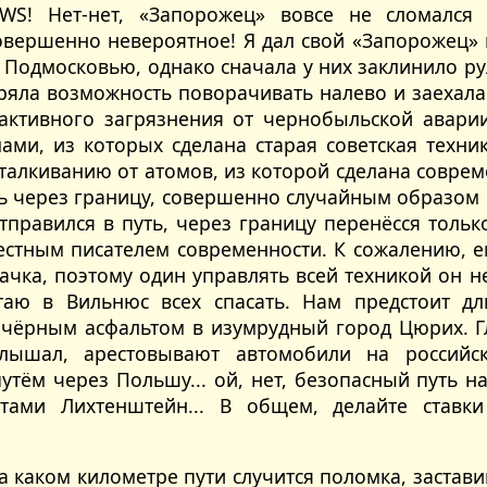
WS! Нет-нет, «Запорожец» вовсе не сломался 
вершенно невероятное! Я дал свой «Запорожец» 
 Подмосковью, однако сначала у них заклинило ру
ряла возможность поворачивать налево и заехала 
активного загрязнения от чернобыльской авари
ами, из которых сделана старая советская техни
талкиванию от атомов, из которой сделана соврем
ь через границу, совершенно случайным образом о
тправился в путь, через границу перенёсся тольк
естным писателем современности. К сожалению, е
ачка, поэтому один управлять всей техникой он н
таю в Вильнюс всех спасать. Нам предстоит д
ёрным асфальтом в изумрудный город Цюрих. Гл
слышал, арестовывают автомобили на российс
утём через Польшу... ой, нет, безопасный путь н
стами Лихтенштейн... В общем, делайте став
на каком километре пути случится поломка, застав