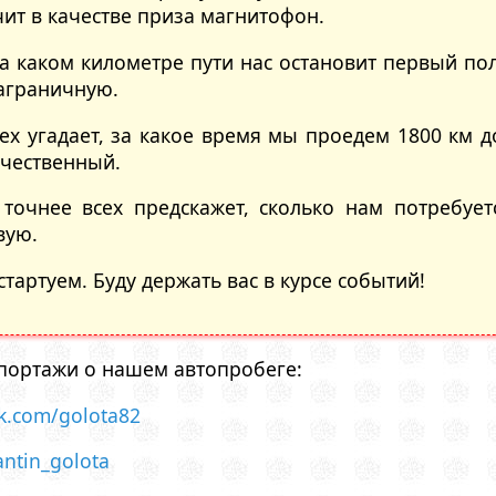
чит в качестве приза магнитофон.
на каком километре пути нас остановит первый по
аграничную.
сех угадает, за какое время мы проедем 1800 км д
ечественный.
 точнее всех предскажет, сколько нам потребует
вую.
 стартуем. Буду держать вас в курсе событий!
епортажи о нашем автопробеге:
k.com/golota82
antin_golota