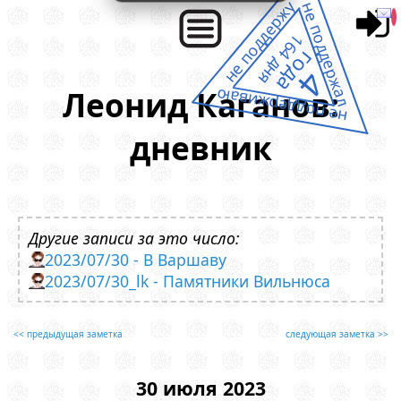
не поддержу
не поддержал
164 дня
года
4
Леонид Каганов:
не поддерживаю
дневник
Другие записи за это число:
2023/07/30 - В Варшаву
2023/07/30_lk - Памятники Вильнюса
<< предыдущая заметка
следующая заметка >>
30 июля 2023