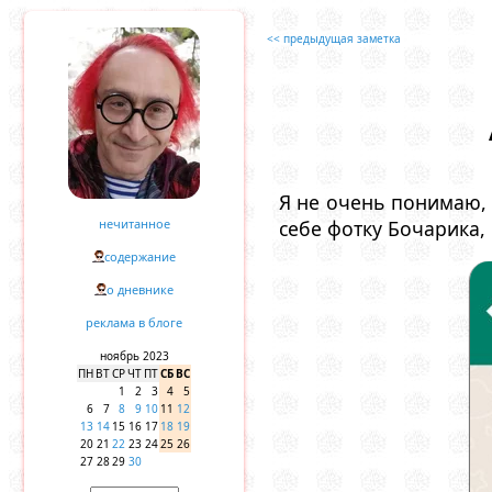
<< предыдущая заметка
Я не очень понимаю, 
нечитанное
себе фотку Бочарика,
содержание
о дневнике
реклама в блоге
ноябрь 2023
ПН
ВТ
СР
ЧТ
ПТ
СБ
ВС
1
2
3
4
5
6
7
8
9
10
11
12
13
14
15
16
17
18
19
20
21
22
23
24
25
26
27
28
29
30