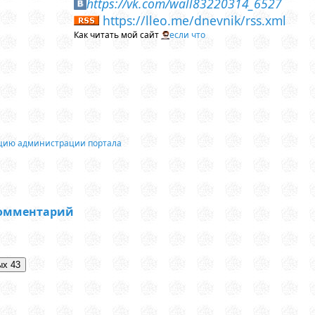
https://vk.com/wall83220314_6527
https://lleo.me/dnevnik/rss.xml
Как читать мой сайт
если что
ацию администрации портала
комментарий