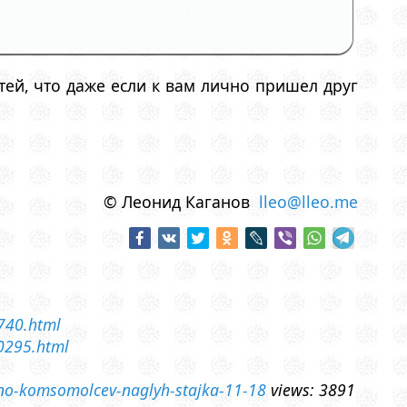
тей, что даже если к вам лично пришел друг
© Леонид Каганов
lleo@lleo.me
1740.html
20295.html
umno-komsomolcev-naglyh-stajka-11-18
views: 3891