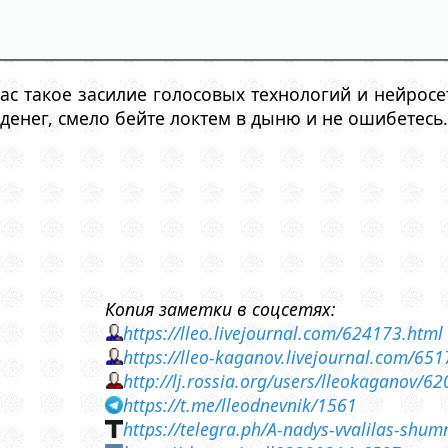
ас такое засилие голосовых технологий и нейросе
денег, смело бейте локтем в дыню и не ошибетесь.
Копия заметки в соцсетях:
https://lleo.livejournal.com/624173.html
https://lleo-kaganov.livejournal.com/65
http://lj.rossia.org/users/lleokaganov/6
https://t.me/lleodnevnik/1561
https://telegra.ph/A-nadys-vvalilas-sh