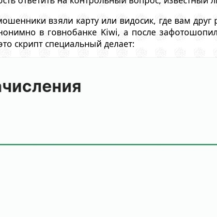
сть ответить на контрольный вопрос, известный 
мошенники взяли карту или видосик, где вам друг 
анонимно в говнобанке Kiwi, а после зафотошопи
 это скрипт специальный делает: