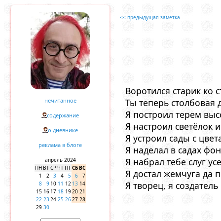
<< предыдущая заметка
Воротился старик ко с
нечитанное
Ты теперь столбовая 
Я построил терем выс
содержание
Я настроил светёлок и
о дневнике
Я устроил сады с цвет
реклама в блоге
Я наделал в садах фон
Я набрал тебе слуг ус
апрель 2024
ПН
ВТ
СР
ЧТ
ПТ
СБ
ВС
Я достал жемчуга да п
1
2
3
4
5
6
7
Я творец, я создатель
8
9
10
11
12
13
14
15
16
17
18
19
20
21
22
23
24
25
26
27
28
29
30