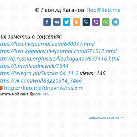
© Леонид Каганов
lleo@lleo.me
пия заметки в соцсетях:
ttps://lleo.livejournal.com/640977.html
ttps://lleo-kaganov.livejournal.com/671512.html
ttp://lj.rossia.org/users/lleokaganov/637116.html
ttps://t.me/lleodnevnik/1644
ttps://telegra.ph/Skazka-04-11-2
views: 146
ttps://vk.com/wall83220314_7466
https://lleo.me/dnevnik/rss.xml
читать мой сайт
если что
следующая заметка >>