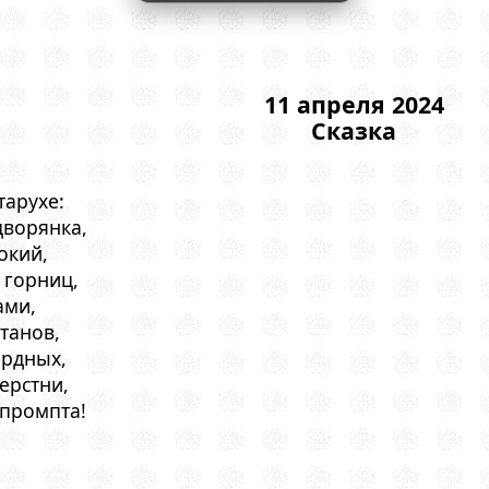
11 апреля 2024
Сказка
тарухе:
дворянка,
окий,
 горниц,
ами,
танов,
ердных,
ерстни,
 промпта!