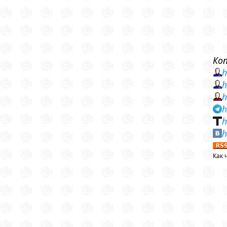
Ко
h
h
h
h
h
h
Как 