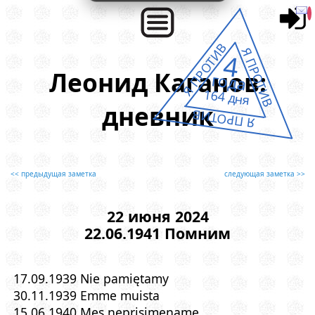
Я ПРОТИВ
Я ПРОТИВ
4
Леонид Каганов:
года
164 дня
дневник
Я ПРОТИВ
<< предыдущая заметка
следующая заметка >>
22 июня 2024
22.06.1941 Помним
17.09.1939 Nie pamiętamy
30.11.1939 Emme muista
15.06.1940 Mes neprisimename