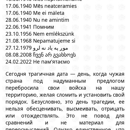
17.06.1940 Mēs neatceramies
17.06.1940 Me ei mäleta
28.06.1940 Nu ne amintim
22.06.1941 Помним
23.10.1956 Nem emlékszünk
21.08.1968 Nepamatujeme si
27.12.1979 موږ په یاد نه لرو
08.08.2008 ჩვენ არ გვახსოვს
24.02.2022 Не пам'ятаємо
Сегодня трагичная дата — день, когда чужая
страна под надуманным предлогом
перебросила свои войска на нашу
территорию, желая сломить и установить свой
порядок. Безусловно, это день трагедии, ее
нельзя обесценивать, высмеивать, отрицать
или отождествлять. Это не повод для
сравнений и не материал для
переосмыслений. Однако единственное, что