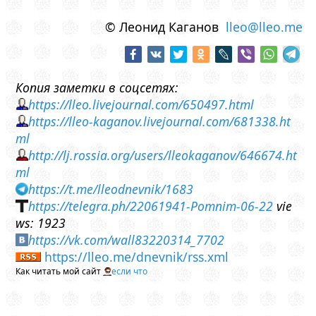
© Леонид Каганов
lleo@lleo.me
Копия заметки в соцсетях:
https://lleo.livejournal.com/650497.html
https://lleo-kaganov.livejournal.com/681338.ht
ml
http://lj.rossia.org/users/lleokaganov/646674.ht
ml
https://t.me/lleodnevnik/1683
https://telegra.ph/22061941-Pomnim-06-22
vie
ws: 1923
https://vk.com/wall83220314_7702
https://lleo.me/dnevnik/rss.xml
Как читать мой сайт
если что