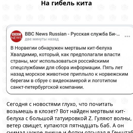
На гибель кита
Сегодня с новостями глухо, что почитать
возьмешь в клозет? Вот найден мертвым кит-
белуха с большой татуировкой Z. Гуляют волны,
ветер свищет, купаются пятнадцать баб. А он
снимал чужое днище и фотки отсылал в Генштаб