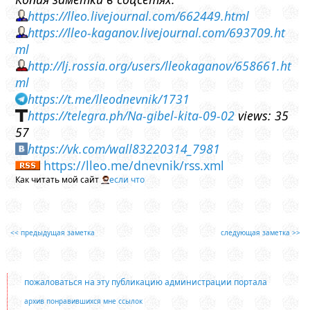
https://lleo.livejournal.com/662449.html
https://lleo-kaganov.livejournal.com/693709.ht
ml
http://lj.rossia.org/users/lleokaganov/658661.ht
ml
https://t.me/lleodnevnik/1731
https://telegra.ph/Na-gibel-kita-09-02
views: 35
57
https://vk.com/wall83220314_7981
https://lleo.me/dnevnik/rss.xml
Как читать мой сайт
если что
<< предыдущая заметка
следующая заметка >>
пожаловаться на эту публикацию администрации портала
архив понравившихся мне ссылок