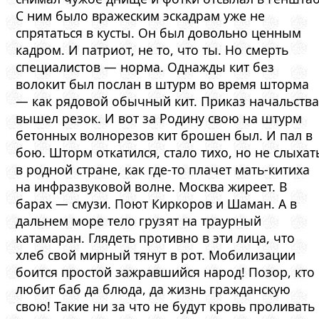
С ним было вражеским эскадрам уже не
спрятаться в кусты. Он был довольно ценным
кадром. И патриот, не то, что ты. Но смерть
специалистов — норма. Однажды кит без
волокит был послан в штурм во время шторма
— как рядовой обычный кит. Приказ начальства
вышел резок. И вот за Родину свою на штурм
бетонных волнорезов кит брошен был. И пал в
бою. Шторм откатился, стало тихо, но не слыхат
в родной стране, как где-то плачет мать-китиха
на инфразвуковой волне. Москва жиреет. В
барах — смузи. Поют Киркоров и Шаман. А в
дальнем море тело грузят на траурный
катамаран. Глядеть противно в эти лица, что
хлеб свой мирный тянут в рот. Мобилизации
боится простой зажравшийся народ! Позор, кто
любит баб да блюда, да жизнь гражданскую
свою! Такие ни за что не будут кровь проливать