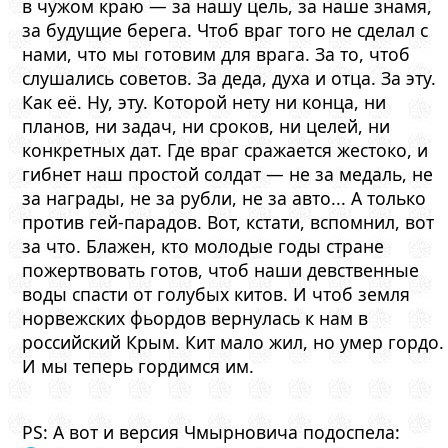
в чужом краю — за нашу цель, за наше знамя,
за будущие берега. Чтоб враг того не сделал с
нами, что мы готовим для врага. За то, чтоб
слушались советов. За деда, духа и отца. За эту.
Как её. Ну, эту. Которой нету ни конца, ни
планов, ни задач, ни сроков, ни целей, ни
конкретных дат. Где враг сражается жестоко, и
гибнет наш простой солдат — не за медаль, не
за награды, не за рубли, не за авто... А только
против гей-парадов. Вот, кстати, вспомнил, вот
за что. Блажен, кто молодые годы стране
пожертвовать готов, чтоб наши девственные
воды спасти от голубых китов. И чтоб земля
норвежских фьордов вернулась к нам в
российский Крым. Кит мало жил, но умер гордо.
И мы теперь гордимся им.
PS: А вот и версия Чмырновича подоспела: