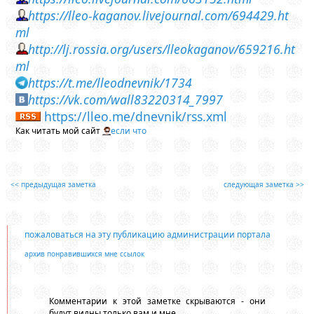
https://lleo-kaganov.livejournal.com/694429.ht
ml
http://lj.rossia.org/users/lleokaganov/659216.ht
ml
https://t.me/lleodnevnik/1734
https://vk.com/wall83220314_7997
https://lleo.me/dnevnik/rss.xml
Как читать мой сайт
если что
<< предыдущая заметка
следующая заметка >>
пожаловаться на эту публикацию администрации портала
архив понравившихся мне ссылок
Комментарии к этой заметке скрываются - они
будут видны только вам и мне.