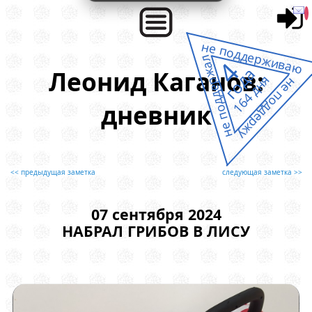
не поддерживаю
не поддержал
4
года
Леонид Каганов:
164 дня
не поддержу
дневник
<< предыдущая заметка
следующая заметка >>
07 сентября 2024
НАБРАЛ ГРИБОВ В ЛИСУ