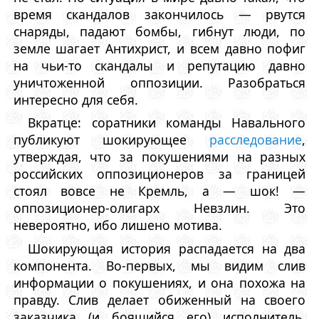
время скандалов закончилось — рвутся
снаряды, падают бомбы, гибнут люди, по
земле шагает Антихрист, и всем давно пофиг
на чьи-то скандалы и репутацию давно
уничтоженной оппозиции. Разобраться
интересно для себя.
Вкратце: соратники команды Навального
публикуют шокирующее
расследование
,
утверждая, что за покушениями на разных
российских оппозиционеров за границей
стоял вовсе не Кремль, а — шок! —
оппозиционер-олигарх Невзлин. Это
невероятно, ибо лишено мотива.
Шокирующая история распадается на два
компонента. Во-первых, мы видим слив
информации о покушениях, и она похожа на
правду. Слив делает обиженный на своего
заказчика (и боящийся его) исполнитель,