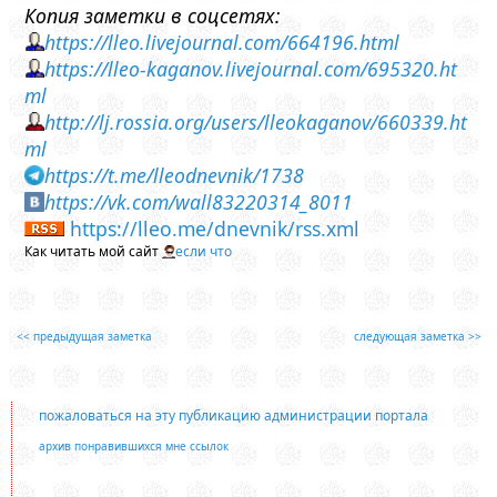
Копия заметки в соцсетях:
https://lleo.livejournal.com/664196.html
https://lleo-kaganov.livejournal.com/695320.ht
ml
http://lj.rossia.org/users/lleokaganov/660339.ht
ml
https://t.me/lleodnevnik/1738
https://vk.com/wall83220314_8011
https://lleo.me/dnevnik/rss.xml
Как читать мой сайт
если что
<< предыдущая заметка
следующая заметка >>
пожаловаться на эту публикацию администрации портала
архив понравившихся мне ссылок