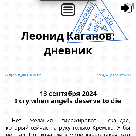
ПОДДЕРЖАЛ
Я ЭТО
164 дня
года
4
Леонид Каганов:
НЕ
дневник
<< предыдущая заметка
следующая заметка >>
13 сентября 2024
I cry when angels deserve to die
Нет желания тиражировать скандал,
который сейчас на руку только Кремлю. Я бы
не стал. Но ситуация в мире давно такая, что