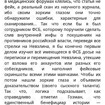
в медицинских форумах клялись, что статья не
фейк, а реальный скан из научного журнала,
ибо своим зорким глазом они точно
обнаружили ошибки, характерные для
сканирования... Так что если бы я был
сотрудником ФСБ, которому поручили сделать
слив внутренней инфы о покушениях на
противников российской власти, переведя все
стрелки на Невзлина, я бы конечно первым
делом изучил всё имеющееся в ФСБ досье на
переписки и перемещения Невзлина, утекшие
от взлома его аккаунтов или разных его
собеседников, и наполнил фейковые
скриншоты всеми этими маячками. Чтобы их
потом нашли зоркие глаза и объявили
доказательством (своего сыскного таланта).
Так что, логика подсказывает, как
справедливо отметил Гозман, что
единственный бенефициар истории —