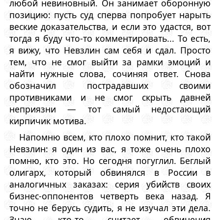
любой невиновный. Он занимает оборонную
позицию: пусть суд сперва попробует нарыть
веские доказательства, и если это удастся, вот
тогда я буду что-то комментировать... То есть,
я вижу, что Невзлин сам себя и сдал. Просто
тем, что не смог выйти за рамки эмоций и
найти нужные слова, сочиняя ответ. Снова
обозначил пострадавших своими
противниками и не смог скрыть давней
неприязни — тот самый недостающий
кирпичик мотива.
Напомню всем, кто плохо помнит, кто такой
Невзлин: я один из вас, я тоже очень плохо
помню, кто это. Но сегодня погуглил. Беглый
олигарх, который обвинялся в России в
аналогичных заказах: серия убийств своих
бизнес-оппонентов четверть века назад. Я
точно не берусь судить, я не изучал эти дела.
Знаю, кто-то считает обвинения