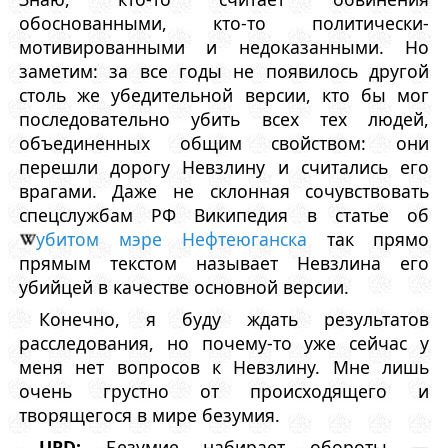
обоснованными, кто-то политически-
мотивированными и недоказанными. Но
заметим: за все годы не появилось другой
столь же убедительной версии, кто бы мог
последовательно убить всех тех людей,
объединенных общим свойством: они
перешли дорогу Невзлину и считались его
врагами. Даже не склонная сочувствовать
спецслужбам РФ Википедия в статье об
убитом мэре Нефтеюганска
так прямо
прямым текстом называет Невзлина его
убийцей в качестве основной версии.
Конечно, я буду ждать результатов
расследования, но почему-то уже сейчас у
меня нет вопросов к Невзлину. Мне лишь
очень грустно от происходящего и
творящегося в мире безумия.
UPD:
Безумие набирает обороты —