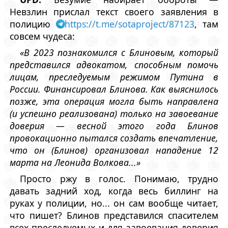
Невзлин прислал текст своего заявления в
полицию
https://t.me/sotaproject/87123
, там
совсем чудеса:
«В 2023 познакомился с Блиновым, который
представился адвокатом, способным помочь
лицам, преследуемым режимом Путина в
России. Финансировал Блинова. Как выяснилось
позже, эта операция могла быть направлена
(и успешно реализована) только на завоевание
доверия — весной этого года Блинов
провокационно пытался создать впечатление,
что он (Блинов) организовал нападение 12
марта на Леонида Волкова...»
Просто ржу в голос. Понимаю, трудно
давать задний ход, когда весь биллинг на
руках у полиции, но... он сам вообще читает,
что пишет? Блинов представился спасителем
всех преследуемых и для завоевания доверия