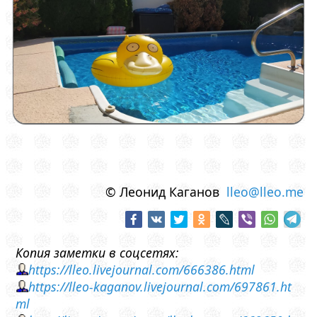
© Леонид Каганов
lleo@lleo.me
Копия заметки в соцсетях:
https://lleo.livejournal.com/666386.html
https://lleo-kaganov.livejournal.com/697861.ht
ml