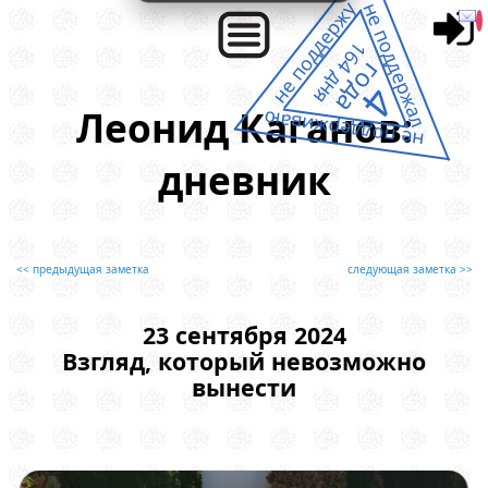
не поддержу
не поддержал
164 дня
года
4
Леонид Каганов:
не поддерживаю
дневник
<< предыдущая заметка
следующая заметка >>
23 сентября 2024
Взгляд, который невозможно
вынести