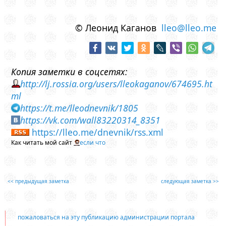
© Леонид Каганов
lleo@lleo.me
Копия заметки в соцсетях:
http://lj.rossia.org/users/lleokaganov/674695.ht
ml
https://t.me/lleodnevnik/1805
https://vk.com/wall83220314_8351
https://lleo.me/dnevnik/rss.xml
Как читать мой сайт
если что
<< предыдущая заметка
следующая заметка >>
пожаловаться на эту публикацию администрации портала