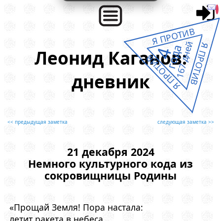
Я ПРОТИВ
167 дней
Я ПРОТИВ
года
4
Леонид Каганов:
Я ПРОТИВ
дневник
<< предыдущая заметка
следующая заметка >>
21 декабря 2024
Немного культурного кода из
сокровищницы Родины
«Прощай Земля! Пора настала:
летит ракета в небеса.