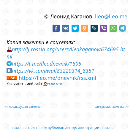
© Леонид Каганов
lleo@lleo.me
Копия заметки в соцсетях:
http://lj.rossia.org/users/lleokaganov/674695.ht
ml
https://t.me/lleodnevnik/1805
https://vk.com/wall83220314_8351
https://lleo.me/dnevnik/rss.xml
Как читать мой сайт
если что
<< предыдущая заметка
следующая заметка >>
пожаловаться на эту публикацию администрации портала