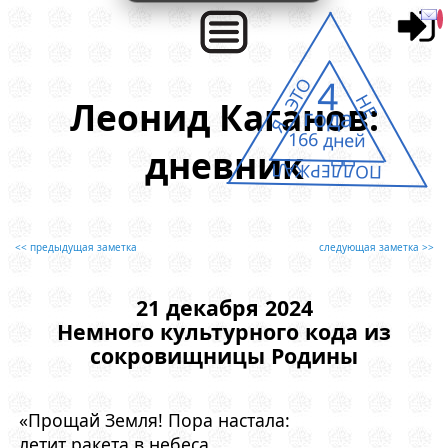
4
Я ЭТО
НЕ
Леонид Каганов:
года
166 дней
дневник
ПОДДЕРЖАЛ
<< предыдущая заметка
следующая заметка >>
21 декабря 2024
Немного культурного кода из
сокровищницы Родины
«Прощай Земля! Пора настала:
летит ракета в небеса.