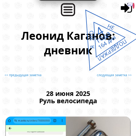
НЕ
4
Леонид Каганов:
года
Я ЭТО
164 дня
ПОДДЕРЖАЛ
дневник
<< предыдущая заметка
следующая заметка >>
28 июня 2025
Руль велосипеда