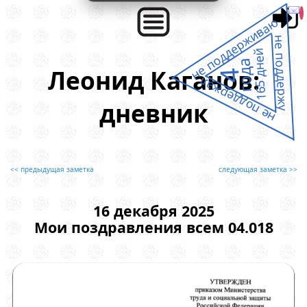
не поддерживаю
не поддержу
165 дней
года
Леонид Каганов:
4
не поддержал
дневник
<< предыдущая заметка
следующая заметка >>
16 декабря 2025
Мои поздравления всем 04.018