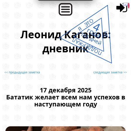
Я ЭТО
4
года
Леонид Каганов:
165 дней
НЕ
ПОДДЕРЖАЛ
дневник
<< предыдущая заметка
следующая заметка >>
17 декабря 2025
Бататик желает всем нам успехов в
наступающем году