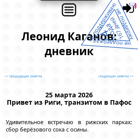
не поддерживаю
не поддержу
167 дней
года
4
Леонид Каганов:
не поддержал
дневник
<< предыдущая заметка
следующая заметка >>
25 марта 2026
Привет из Риги, транзитом в Пафос
Удивительное встречаю в рижских парках:
сбор берёзового сока с осины.