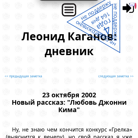
не поддержу
не поддержал
164 дня
года
не поддерживаю
4
Леонид Каганов:
дневник
<< предыдущая заметка
следующая заметка >>
23 октября 2002
Новый рассказ: "Любовь Джонни
Кима"
Ну, не знаю чем кончится конкурс «Грелка»
(выяснится к вечеру), но свой рассказ я уже