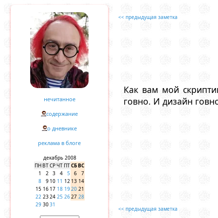
<< предыдущая заметка
Как вам мой скриптик
нечитанное
говно. И дизайн говно
содержание
о дневнике
реклама в блоге
декабрь 2008
ПН
ВТ
СР
ЧТ
ПТ
СБ
ВС
1
2
3
4
5
6
7
8
9
10
11
12
13
14
15
16
17
18
19
20
21
22
23
24
25
26
27
28
29
30
31
<< предыдущая заметка