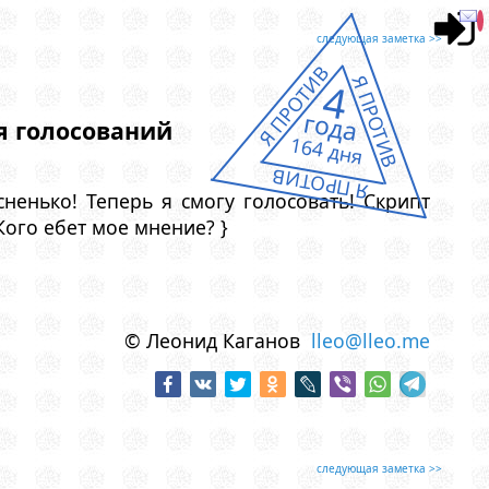
следующая заметка >>
Я ПРОТИВ
Я ПРОТИВ
4
года
я голосований
164 дня
Я ПРОТИВ
сненько! Теперь я смогу голосовать! Скрипт
 Кого ебет мое мнение? }
© Леонид Каганов
lleo@lleo.me
следующая заметка >>