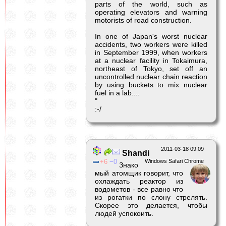
parts of the world, such as
operating elevators and warning
motorists of road construction.
In one of Japan's worst nuclear
accidents, two workers were killed
in September 1999, when workers
at a nuclear facility in Tokaimura,
northeast of Tokyo, set off an
uncontrolled nuclear chain reaction
by using buckets to mix nuclear
fuel in a lab....
"
:-/
2011-03-18 09:09
Shandi
6
0
Windows Safari Chrome
Знако
мый атомщик говорит, что
охлаждать реактор из
водометов - все равно что
из рогатки по слону стрелять.
Скорее это делается, чтобы
людей успокоить.