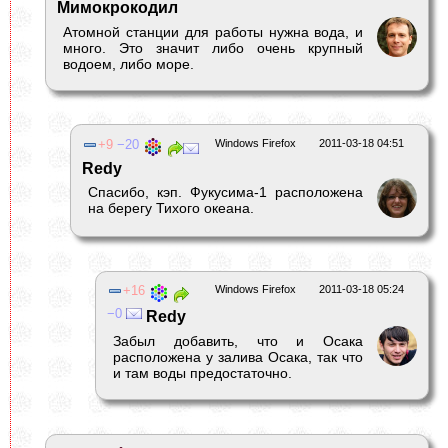
Мимокрокодил
Атомной станции для работы нужна вода, и
много. Это значит либо очень крупный
водоем, либо море.
9
20
Windows Firefox
2011-03-18 04:51
Redy
Спасибо, кэп. Фукусима-1 расположена
на берегу Тихого океана.
16
Windows Firefox
2011-03-18 05:24
0
Redy
Забыл добавить, что и Осака
расположена у залива Осака, так что
и там воды предостаточно.