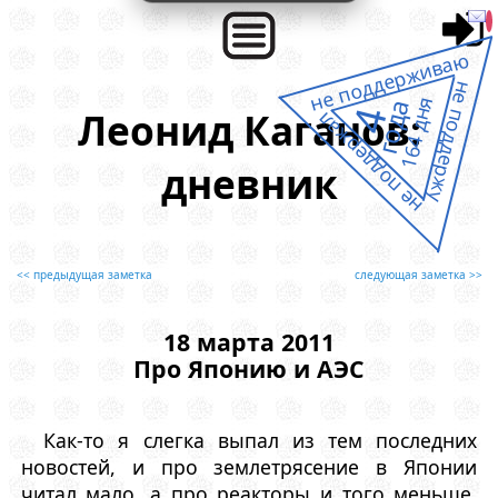
не поддерживаю
не поддержу
164 дня
года
4
Леонид Каганов:
не поддержал
дневник
<< предыдущая заметка
следующая заметка >>
18 марта 2011
Про Японию и АЭС
Как-то я слегка выпал из тем последних
новостей, и про землетрясение в Японии
читал мало, а про реакторы и того меньше.