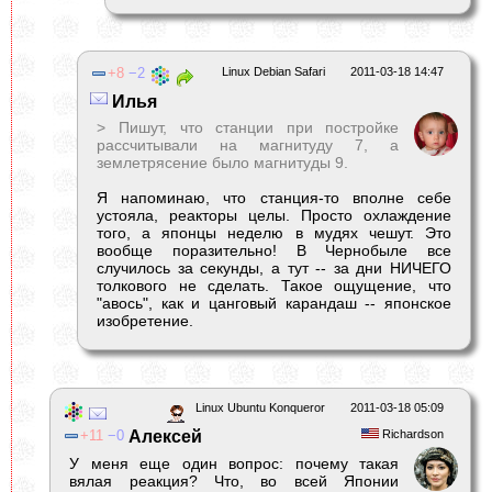
8
2
Linux Debian Safari
2011-03-18 14:47
Илья
> Пишут, что станции при постройке
рассчитывали на магнитуду 7, а
землетрясение было магнитуды 9.
Я напоминаю, что станция-то вполне себе
устояла, реакторы целы. Просто охлаждение
того, а японцы неделю в мудях чешут. Это
вообще поразительно! В Чернобыле все
случилось за секунды, а тут -- за дни НИЧЕГО
толкового не сделать. Такое ощущение, что
"авось", как и цанговый карандаш -- японское
изобретение.
Linux Ubuntu Konqueror
2011-03-18 05:09
11
0
Алексей
Richardson
У меня еще один вопрос: почему такая
вялая реакция? Что, во всей Японии