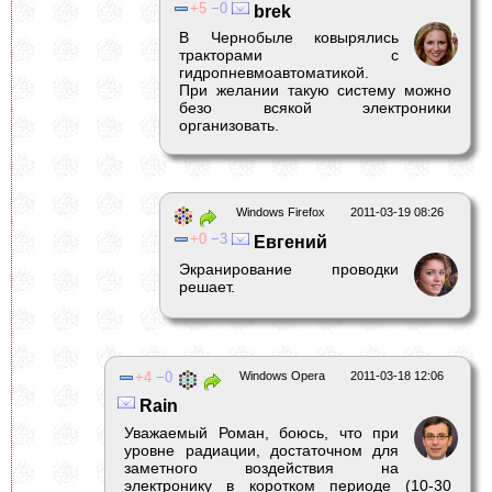
5
0
brek
В Чернобыле ковырялись
тракторами с
гидропневмоавтоматикой.
При желании такую систему можно
безо всякой электроники
организовать.
Windows Firefox
2011-03-19 08:26
0
3
Евгений
Экранирование проводки
решает.
4
0
Windows Opera
2011-03-18 12:06
Rain
Уважаемый Роман, боюсь, что при
уровне радиации, достаточном для
заметного воздействия на
электронику в коротком периоде (10-30