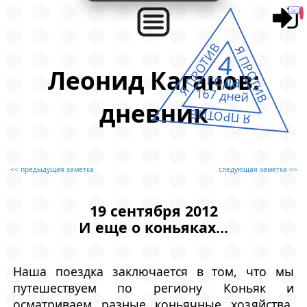
Я ПРОТИВ
Я ПРОТИВ
4
Леонид Каганов:
года
167 дней
дневник
Я ПРОТИВ
<< предыдущая заметка
следующая заметка >>
19 сентября 2012
И еще о коньяках...
Наша поездка заключается в том, что мы
путешествуем по региону Коньяк и
осматриваем разные коньячные хозяйства,