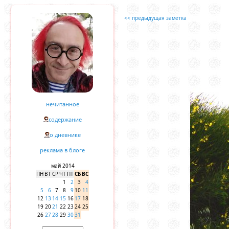
<< предыдущая заметка
нечитанное
содержание
о дневнике
реклама в блоге
май 2014
ПН
ВТ
СР
ЧТ
ПТ
СБ
ВС
1
2
3
4
5
6
7
8
9
10
11
12
13
14
15
16
17
18
19
20
21
22
23
24
25
26
27
28
29
30
31