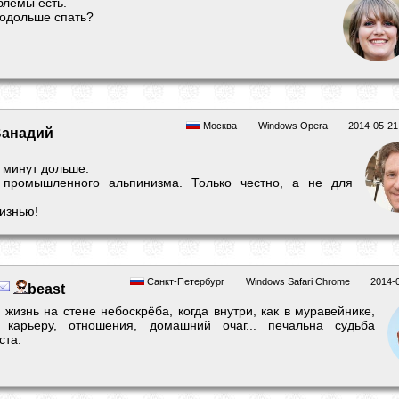
блемы есть.
подольше спать?
Москва
Windows Opera
2014-05-21
анадий
ь минут дольше.
 промышленного альпинизма. Только честно, а не для
изнью!
Санкт-Петербург
Windows Safari Chrome
2014-
beast
 жизнь на стене небоскрёба, когда внутри, как в муравейнике,
т карьеру, отношения, домашний очаг... печальна судьба
ста.