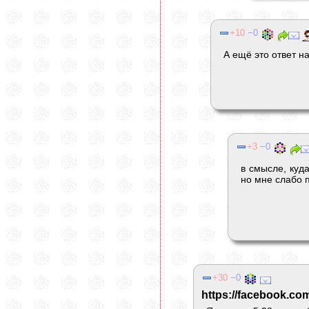
10
0
А ещё это ответ н
3
0
в смысле, куда
но мне слабо п
30
0
https://facebook.c