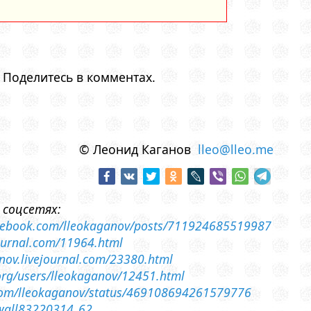
 Поделитесь в комментах.
© Леонид Каганов
lleo@lleo.me
 соцсетях:
cebook.com/lleokaganov/posts/711924685519987
ejournal.com/11964.html
anov.livejournal.com/23380.html
a.org/users/lleokaganov/12451.html
r.com/lleokaganov/status/469108694261579776
/wall83220314_62