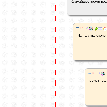
ближайшее время позд
7
0
На полянке около т
0
0
может тогд