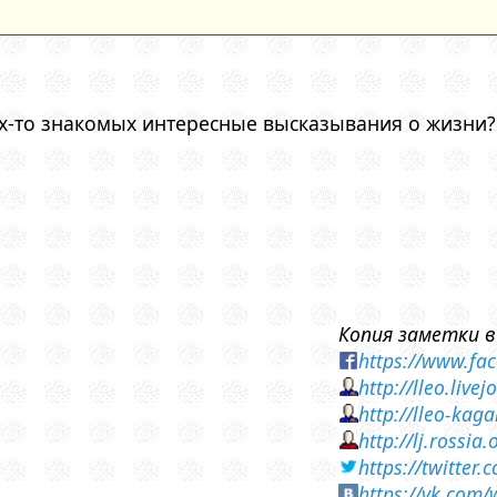
х-то знакомых интересные высказывания о жизни?
Копия заметки в
https://www.fa
http://lleo.liv
http://lleo-kag
http://lj.rossi
https://twitte
https://vk.com