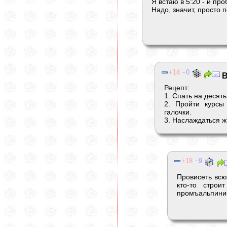
Я встаю в 5:20 - и про
Надо, значит, просто 
14
0
В
Рецепт:
1. Спать на десят
2. Пройти курсы
галочки.
3. Наслаждаться ж
18
9
Провисеть всю
кто-то строи
промъальпини