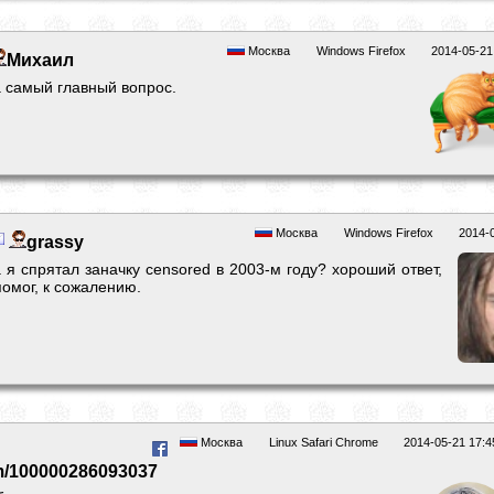
Москва
Windows Firefox
2014-05-21
Михаил
а самый главный вопрос.
Москва
Windows Firefox
2014-
grassy
 я спрятал заначку censored в 2003-м году? хороший ответ,
омог, к сожалению.
Москва
Linux Safari Chrome
2014-05-21 17:4
om/100000286093037