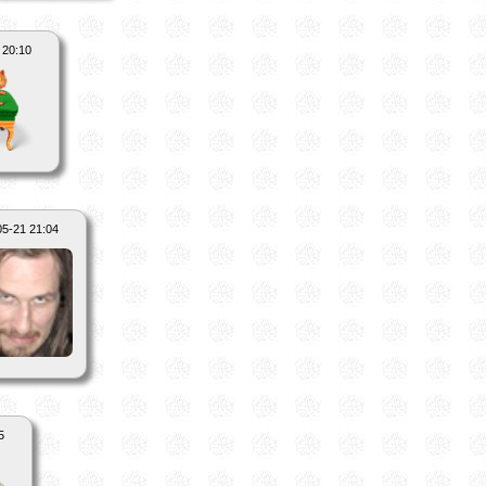
 20:10
05-21 21:04
5