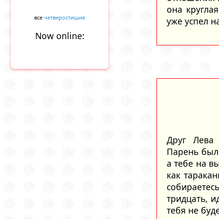
она круглая
все
четверостишия
уже успел н
Now online:
Друг Лева 
Парень был
а тебе на в
как таракан
собираетесь
тридцать, и
тебя не буд