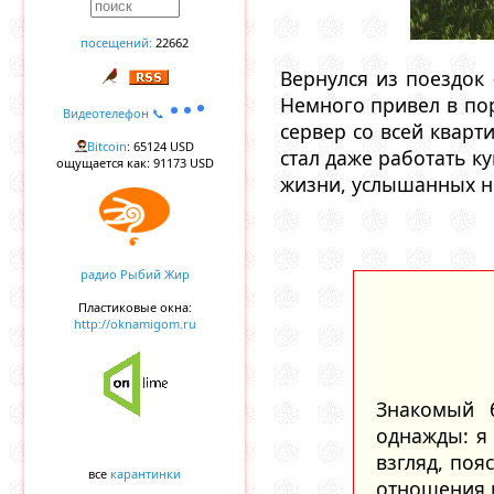
посещений:
22662
Вернулся из поездок
Немного привел в по
Видеотелефон 📞
сервер со всей кварт
Bitcoin
: 65124 USD
стал даже работать ку
ощущается как: 91173 USD
жизни, услышанных н
радио Рыбий Жир
Пластиковые окна:
http://oknamigom.ru
Знакомый 
однажды: я
взгляд, поя
все
карантинки
отношения и