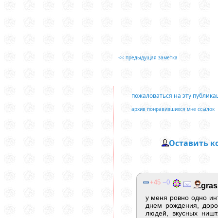
<< предыдущая заметка
пожаловаться на эту публик
архив понравившихся мне ссылок
Оставить 
45
0
gras
у меня ровно одно инт
днем рождения, доро
людей, вкусных ништ