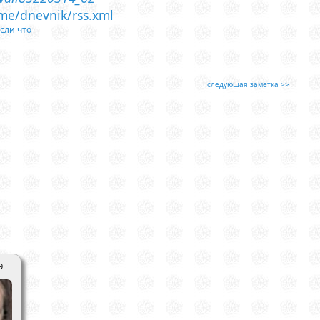
.me/dnevnik/rss.xml
сли что
следующая заметка >>
9