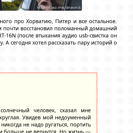
ого про Хорватию, Питер и все остальное.
 и почти восстановил поломанный домашний
RT-16N (после втыкания аудио usb-свистка он
. А сегодня хотел рассказать пару историй о
солнечный человек, сказал мне
круглая. Увидев мой недоуменный
 никогда не надо ругаться, портить
 и больше не вернутся. Но жизнь —