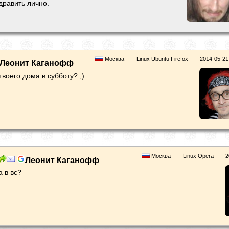
равить лично.
Москва
Linux Ubuntu Firefox
2014-05-21
Леонит Каганофф
воего дома в субботу? ;)
Москва
Linux Opera
2
Леонит Каганофф
а в вс?