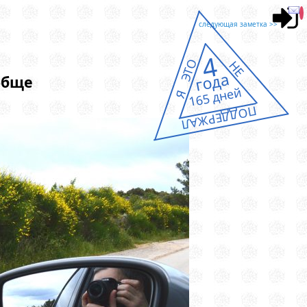
следующая заметка >>
4
Я ЭТО
НЕ
года
обще
165 дней
ПОДДЕРЖАЛ