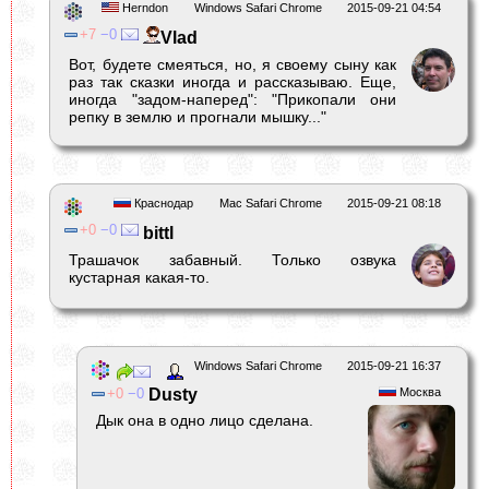
Herndon
Windows Safari Chrome
2015-09-21 04:54
7
0
Vlad
Вот, будете смеяться, но, я своему сыну как
раз так сказки иногда и рассказываю. Еще,
иногда "задом-наперед": "Прикопали они
репку в землю и прогнали мышку..."
Краснодар
Mac Safari Chrome
2015-09-21 08:18
0
0
bittl
Трашачок забавный. Только озвука
кустарная какая-то.
Windows Safari Chrome
2015-09-21 16:37
0
0
Dusty
Москва
Дык она в одно лицо сделана.