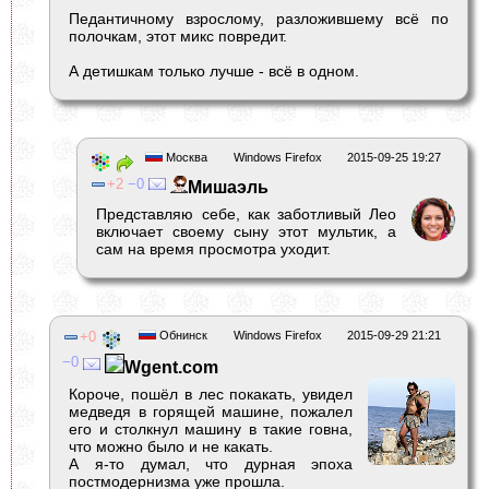
Педантичному взрослому, разложившему всё по
полочкам, этот микс повредит.
А детишкам только лучше - всё в одном.
Москва
Windows Firefox
2015-09-25 19:27
2
0
Мишаэль
Представляю себе, как заботливый Лео
включает своему сыну этот мультик, а
сам на время просмотра уходит.
0
Обнинск
Windows Firefox
2015-09-29 21:21
0
Wgent.com
Короче, пошёл в лес покакать, увидел
медведя в горящей машине, пожалел
его и столкнул машину в такие говна,
что можно было и не какать.
А я-то думал, что дурная эпоха
постмодернизма уже прошла.