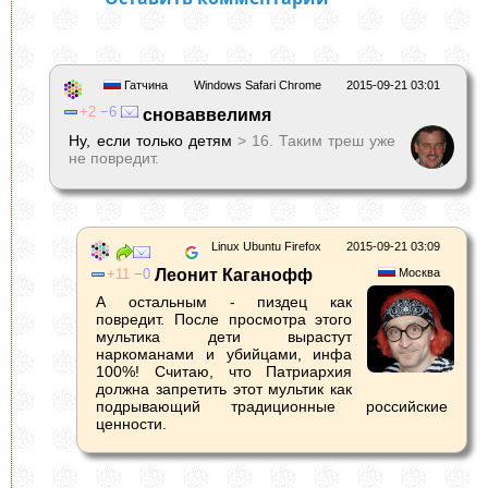
Гатчина
Windows Safari Chrome
2015-09-21 03:01
2
6
сноваввелимя
Ну, если только детям
> 16. Таким треш уже
не повредит.
Linux Ubuntu Firefox
2015-09-21 03:09
11
0
Леонит Каганофф
Москва
А остальным - пиздец как
повредит. После просмотра этого
мультика дети вырастут
наркоманами и убийцами, инфа
100%! Считаю, что Патриархия
должна запретить этот мультик как
подрывающий традиционные российские
ценности.