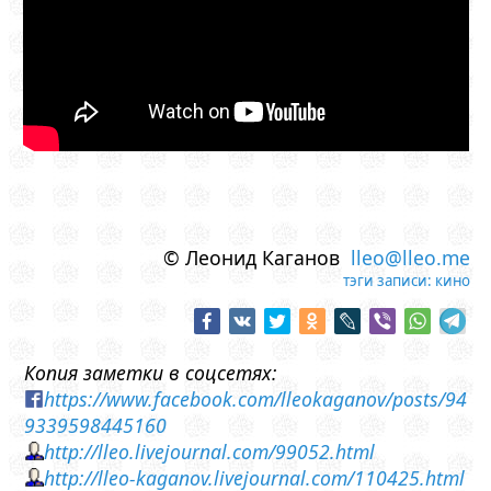
© Леонид Каганов
lleo@lleo.me
тэги записи:
кино
Копия заметки в соцсетях:
https://www.facebook.com/lleokaganov/posts/94
9339598445160
http://lleo.livejournal.com/99052.html
http://lleo-kaganov.livejournal.com/110425.html