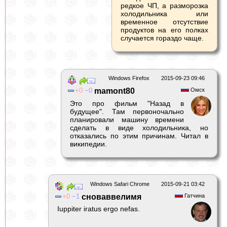
редкое ЧП, а разморозка
холодильника или
временное отсутствие
продуктов на его полках
случается гораздо чаще.
Windows Firefox
2015-09-23 09:46
0
0
mamont80
Омск
Это про фильм "Назад в
будущее". Там первоночально
планировали машину времени
сделать в виде холодильника, но
отказались по этим причинам. Читал в
википедии.
Windows Safari Chrome
2015-09-21 03:42
0
1
сноваввелимя
Гатчина
Iuppiter iratus ergo nefas.