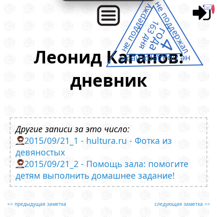
не поддержал
не поддержу
163 дня
года
4
Леонид Каганов:
не поддерживаю
дневник
Другие записи за это число:
2015/09/21_1 - hultura.ru - Фотка из
девяностых
2015/09/21_2 - Помощь зала: помогите
детям выполнить домашнее задание!
<< предыдущая заметка
следующая заметка >>