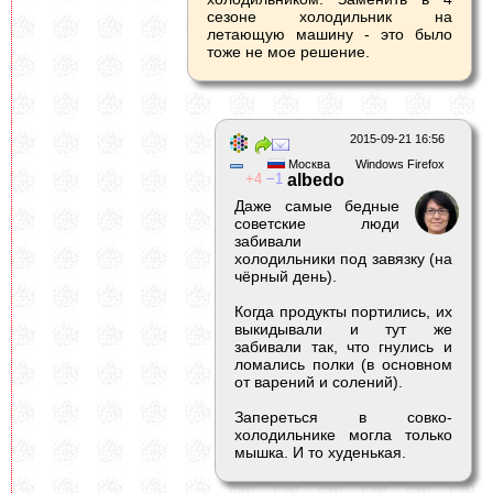
сезоне холодильник на
летающую машину - это было
тоже не мое решение.
2015-09-21 16:56
Москва
Windows Firefox
4
1
albеdo
Даже самые бедные
советские люди
забивали
холодильники под завязку (на
чёрный день).
Когда продукты портились, их
выкидывали и тут же
забивали так, что гнулись и
ломались полки (в основном
от варений и солений).
Запереться в совко-
холодильнике могла только
мышка. И то худенькая.