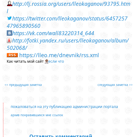
http://lj.rossia.org/users/lleokaganov/93795.htm
l
https://twitter.com/lleokaganov/status/6457257
47965890560
https://vk.com/wall83220314_644
http://fotki.yandex.ru/users/lleokaganov/album/
502068/
https://lleo.me/dnevnik/rss.xml
Как читать мой сайт
если что
<< предыдущая заметка
следующая заметка >>
пожаловаться на эту публикацию администрации портала
архив понравившихся мне ссылок
Оставить комментарий