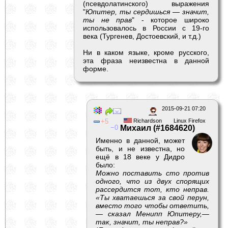
(псевдолатинского) выражения
"
Юпитер, ты сердишься — значит,
ты не прав
" - которое широко
использовалось в России с 19-го
века (Тургенев, Достоевский, и т.д.)
Ни в каком языке, кроме русского,
эта фраза неизвестна в данной
форме.
2015-09-21 07:20
5
Richardson
Linux Firefox
0
Михаил (#1684620)
Именно в данной, может
быть, и не известна, но
ещё в 18 веке у Дидро
было:
Можно поставить сто против
одного, что из двух спорящих
рассердится тот, кто неправ.
«Ты хватаешься за свой перун,
вместо того чтобы ответить,
— сказал Менипп Юпитеру,—
так, значит, ты неправ?»