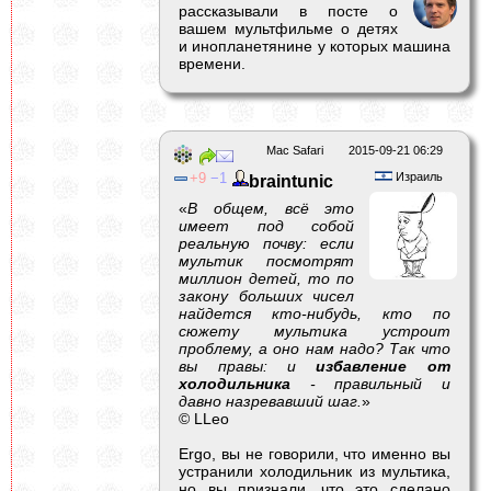
рассказывали в посте о
вашем мультфильме о детях
и инопланетянине у которых машина
времени.
Mac Safari
2015-09-21 06:29
9
1
Израиль
braintunic
«
В общем, всё это
имеет под собой
реальную почву: если
мультик посмотрят
миллион детей, то по
закону больших чисел
найдется кто-нибудь, кто по
сюжету мультика устроит
проблему, а оно нам надо? Так что
вы правы: и
избавление от
холодильника
- правильный и
давно назревавший шаг.
»
© LLeo
Ergo, вы не говорили, что именно вы
устранили холодильник из мультика,
но вы признали, что это сделано