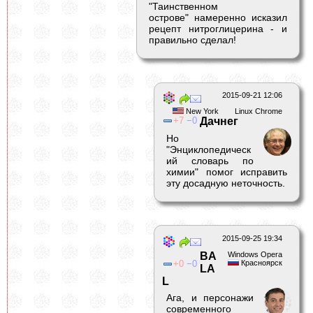
"Таинственном
острове" намеренно исказил
рецепт нитроглицерина - и
правильно сделал!
2015-09-21 12:06
New York
Linux Chrome
7
0
Дачнег
Но
"Энциклопедическ
ий словарь по
химии" помог исправить
эту досадную неточность.
2015-09-25 19:34
BA
Windows Opera
0
0
Красноярск
LA
L
Ага, и персонажи
современного