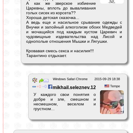
А как же зверское избиение
Царевны, вплоть до вываливания
голых сисек из корсета??
Хороша детская сказочка...
А ведь еще и насильное срывание одежды с
Внучки и запойный алкоголизм обоих Медведей
и мочащийся под каждым кустом Царевич и
чудовищные издевательства над Лисой и
однополые отношения Мышки и Лягушки.
Кровавая смесь секса и насилия!!!
Тарантино отдыхает.
Windows Safari Chrome
2015-09-29 18:38
0
0
Tempe
mikhail.seleznev.12
У каждого свои понятия о
добре и зле, смешном и
несмешном, веселом и
грустном...