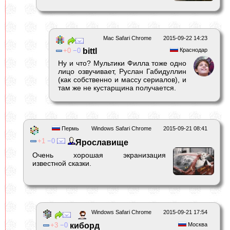
Mac Safari Chrome
2015-09-22 14:23
0
0
bittl
Краснодар
Ну и что? Мультики Филла тоже одно
лицо озвучивает, Руслан Габидуллин
(как собственно и массу сериалов), и
там же не кустарщина получается.
Пермь
Windows Safari Chrome
2015-09-21 08:41
1
0
Ярославище
Очень хорошая экранизация
известной сказки.
Windows Safari Chrome
2015-09-21 17:54
3
0
киборд
Москва