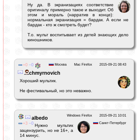
Ну да. В экранизациях соответствие
оригиналу примерно такое и выходит. Об
этом и мораль (нарратив в конце):
нормальная экранизация = бардак. А если не
бардак - кто ж смотреть будет?
Т.о. мульт воспитывает из детей знающих дело
киношников.
0
0
Москва
Mac Firefox
2015-09-21 08:43
chmyrnovich
Хороший мультик.
Не фестивальный, но это неважно.
Windows Firefox
2015-09-21 10:01
albеdo
3
0
Санкт-Петербург
Нужно мультик
зацензурить, но не 16+, а
14 минус.