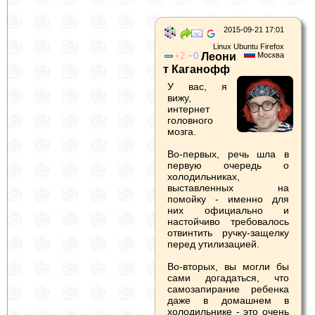
2015-09-21 17:01
Linux Ubuntu Firefox
2
0
Леони
Москва
т Каганофф
У вас, я
вижу,
интернет
головного
мозга.
Во-первых, речь шла в
первую очередь о
холодильниках,
выставленных на
помойку - именно для
них официально и
настойчиво требовалось
отвинтить ручку-защелку
перед утилизацией.
Во-вторых, вы могли бы
сами догадаться, что
самозапирание ребенка
даже в домашнем в
холодильнике - это очень