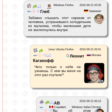
Windows Firefox
2015-09-21 03:35
8
0
Глeб
Германия
Забавно слышать этот сарказм от
человека, устранившего холодильник
из мультика, чтобы маленькие дети
не захлопнулись внутре.
Linux Ubuntu Firefox
2015-09-21 03:41
1
3
Москва
Леонит
Каганофф
Чего только о себе не
узнаешь. С кем вы меня на
этот раз спутали?
2015-09-21 06:10
AB
Coquitlam
Windows Safari Chrome
3
0
Вы об этом