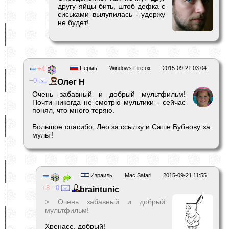
другу яйцы бить, штоб дефка с
сиськами вылупилась - удержу
не будет!
4
Пермь
Windows Firefox
2015-09-21 03:04
0
Олег Н
Очень забавный и добрый мультфильм!
Почти никогда не смотрю мультики - сейчас
понял, что много теряю.
Большое спасибо, Лео за ссылку и Саше Бубнову за
мульт!
Израиль
Mac Safari
2015-09-21 11:55
8
0
braintunic
> Очень забавный и добрый
мультфильм!
Хренасе, добрый!