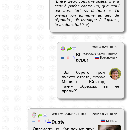
(
Entre deux controversistes, il y a
cent à parier contre un, que celui
qui aura tort se fâchera. « Tu
prends ton tonnerre au lieu de
répondre, dit Ménippe à Jupiter ;
tu as donc tort ? »
)
2015-09-21 18:33
Sl
Windows Safari Chrome
0
0
Красноярск
eeper_
_
"Вы берете гром
вместо ответа, сказал
Менипп Юпитер;
Таким образом, вы не
правы?"
Windows Safari Chrome
2015-09-21 16:35
8
0
Москва
Dusty
Определенно. Как почнут друг