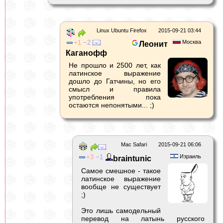
Linux Ubuntu Firefox
2015-09-21 03:44
1
2
Москва
Леонит
Каганофф
Не прошло и 2500 лет, как
латинское выражение
дошло до Гатчины, но его
смысл и правила
употребления пока
остаются непонятыми... ;)
Mac Safari
2015-09-21 06:06
3
1
Израиль
braintunic
Самое смешное - такое
латинское выражение
вообще не существует
;)
Это лишь самодельный
перевод на латынь русского