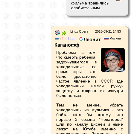
фильма травились
слабительным.
Linux Opera
2015-09-21 14:53
1
1
Москва
Леонит
Каганофф
Проблема в том,
что смерть ребенка,
задохнувшегося в
холодильнике во
время игры - это
было достаточно
частое явление в СССР, где
холодильники имели ручку-
защелку, и открыть их изнутри
было нельзя.
Тем не менее, убрать
холодильник из мультика - это
байка хотя бы потому, что
первые 3 сезона "Новаторов"
шли по каналу Дисней и ныне
лежат на Ютубе именно с
холодильником. Заменить в 4