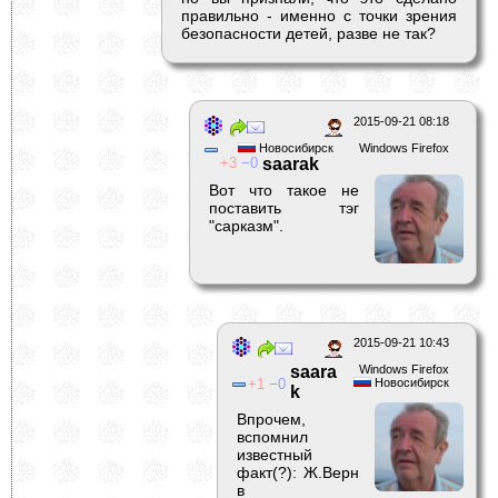
правильно - именно с точки зрения
безопасности детей, разве не так?
2015-09-21 08:18
Новосибирск
Windows Firefox
3
0
saarak
Вот что такое не
поставить тэг
"сарказм".
2015-09-21 10:43
saara
Windows Firefox
1
0
Новосибирск
k
Впрочем,
вспомнил
известный
факт(?): Ж.Верн
в