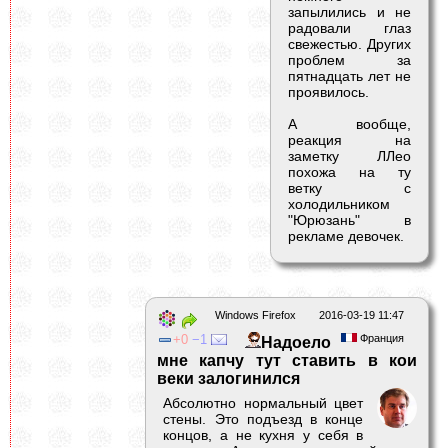
запылились и не
радовали глаз
свежестью. Других
проблем за
пятнадцать лет не
проявилось.
А вообще,
реакция на
заметку ЛЛео
похожа на ту
ветку с
холодильником
"Юрюзань" в
рекламе девочек.
Windows Firefox
2016-03-19 11:47
0
1
Франция
Надоело
мне капчу тут ставить в кои
веки залогинился
Абсолютно нормальный цвет
стены. Это подъезд в конце
концов, а не кухня у себя в