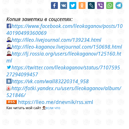
Копия заметки в соцсетях:
https://www.facebook.com/lleokaganov/posts/10
40190499360069
http://lleo.livejournal.com/139234.html
http://lleo-kaganov.livejournal.com/150698.html
http://lj.rossia.org/users/lleokaganov/125160.ht
ml
https://twitter.com/lleokaganov/status/7107595
27294099457
https://vk.com/wall83220314_958
http://fotki.yandex.ru/users/lleokaganov/album/
521846/
https://lleo.me/dnevnik/rss.xml
Как читать мой сайт
если что