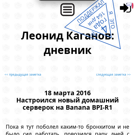
ПОДДЕРЖАЛ
164 дня
Я ЭТО
года
4
Леонид Каганов:
НЕ
дневник
<< предыдущая заметка
следующая заметка >>
18 марта 2016
Настроился новый домашний
серверок на Bananа BPI-R1
Пока я тут поболел каким-то бронхитом и не
было сил работать, повозился пару дней с