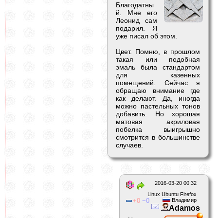
Благодатны
й. Мне его
Леонид сам
подарил. Я
уже писал об этом.
Цвет. Помню, в прошлом
такая или подобная
эмаль была стандартом
для казенных
помещений. Сейчас я
обращаю внимание где
как делают. Да, иногда
можно пастельных тонов
добавить. Но хорошая
матовая акриловая
побелка выигрышно
смотрится в большинстве
случаев.
2016-03-20 00:32
Linux Ubuntu Firefox
0
0
Владимир
Adamos