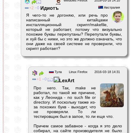
Windows Firefox
2016-03-18 14:10
2
0
Идиотъ
Австралия
Я чего-то не догоняю, или речь про
написанный китайцами
инсталляционный скрипт/makefile,
который не работает, потому что визуально
похожие буквы перепутаны? Перепутали буквы,
и хуй бы с ними, но это же должно означать, что
они даже на своей системе не проверили, что
скрипт работает?
Тула
Linux Firefox
2016-03-18 14:31
1
0
LexArt
Про него. Так, make не
работал, по такой же причине,
как у Леонида - no such file or
directory. И поскольку также из-
за похожих букв - выходит, что
не проверяли. То ли
тестировщик был в запое, то ли еще что.
Причем самое забавное - когда я это дело
собирал, на сайте производителя не было