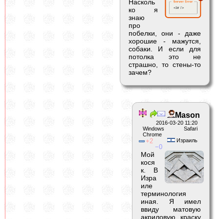
Насколь
ко я
знаю
про
побелки, они - даже
хорошие - мажутся,
собаки. И если для
потолка это не
страшно, то стены-то
зачем?
Mason
2016-03-20 11:20
Windows Safari
Chrome
2
Израиль
0
Мой
кося
к. В
Изра
иле
терминология
иная. Я имел
ввиду матовую
акриловую краску