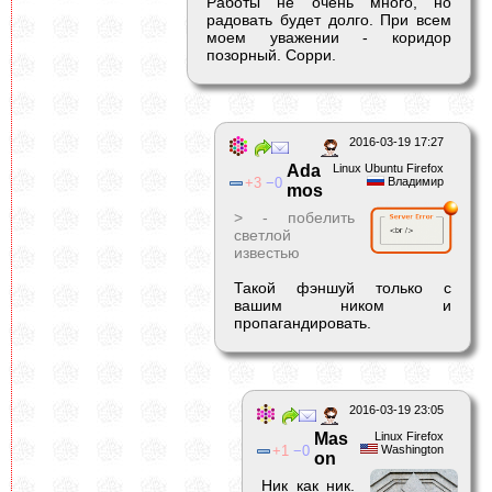
Работы не очень много, но
радовать будет долго. При всем
моем уважении - коридор
позорный. Сорри.
2016-03-19 17:27
Ada
Linux Ubuntu Firefox
3
0
Владимир
mos
> - побелить
светлой
известью
Такой фэншуй только с
вашим ником и
пропагандировать.
2016-03-19 23:05
Mas
Linux Firefox
1
0
Washington
on
Ник как ник.