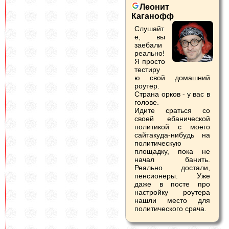
Леонит
Каганофф
Слушайт
е, вы
заебали
реально!
Я просто
тестиру
ю свой домашний
роутер.
Страна орков - у вас в
голове.
Идите сраться со
своей ебанической
политикой с моего
сайтакуда-нибудь на
политическую
площадку, пока не
начал банить.
Реально достали,
пенсионеры. Уже
даже в посте про
настройку роутера
нашли место для
политического срача.