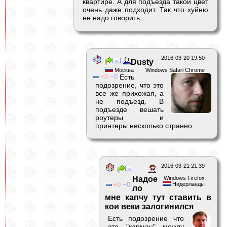
квартире. А для подъезда такой цвет
очень даже подходит. Так что хуйню
не надо говорить.
2016-03-20 19:50
Dusty
Москва
Windows Safari Chrome
0
0
Есть
подозрение, что это
все же прихожая, а
не подъезд. В
подъезде вешать
роутеры и
принтеры несколько странно.
2016-03-21 21:39
Надое
Windows Firefox
0
0
Нидерланды
ло
мне капчу тут ставить в
кои веки залогинился
Есть подозрение что
это "карман" между