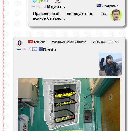
0
0
Идиотъ
Австралия
Правоверный виндоузятник, но
всякое бывало...
Гонконг
Windows Safari Chrome
2016-03-18 14:43
4
0
Denis