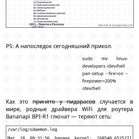
PS: А напоследок сегодняшний прикол.
sudo mv linux-
developers /dev/hell
pan-setup --fire=on --
firepower=200%
/dev/hell
Как это
принято у пидарасов
случается в
мире, родные драйвера WiFi для роутера
Bananapi BPI-R1 глючат — теряют сеть:
/var/log/sdaemon.log
Mar 18 09:31:56 banana kernel: [68540.652527] 