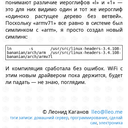
понимают различие иероглифов «l» и «1» —
это для них видимо один и тот же иероглиф
«одиноко растущее дерево без ветвей».
Поскольку «armv71» все равно в системе был
симлинком с «arm», я просто создал новый
симлинк:
ln -s /usr/src/linux-headers-3.4.108-
bananian/arch/arm /usr/src/linux-headers-3.4.108-
bananian/arch/armv7l
И компиляция сработала без ошибок. WiFi с
этим новым драйвером пока держится, будет
ли падать — не знаю, поглядим.
© Леонид Каганов
lleo@lleo.me
тэги записи:
домашний сервер
,
программирование
,
сделай
сам
,
электроника