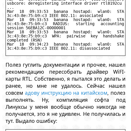
usbcore: deregistering interface driver rtl8192cu
...
Mar 18 09:33:53 banana hostapd: wlan0: STA 
3c:43:8e:75:b9:c3 IEEE 802.11: associated
Mar 18 09:33:53 banana hostapd: wlan0: STA 
3c:43:8e:75:b9:c3 RADIUS: starting accounting 
session 56EBA12C-00000001
Mar 18 09:33:53 banana hostapd: wlan0: STA 
3c:43:8e:75:b9:c3 WPA: pairwise key handshake 
completed (RSN)
Mar 18 09:34:23 banana hostapd: wlan0: STA 
3c:43:8e:75:b9:c3 IEEE 802.11: disassociated
Полез гуглить документации и прочее, нашел
рекомендацию пересобрать драйвер WiFI-
карты RTL. Собственно, я пытался это делать и
ранее, но мне не удалось. Сейчас нашел
совсем
адову инструкцию на китайском
, полез
выполнять. Ну, компиляция софта под
Линуксы у меня вообще обычно никогда не
получается, это я не удивлен. Не получилась и
тут. Выдало ошибку: