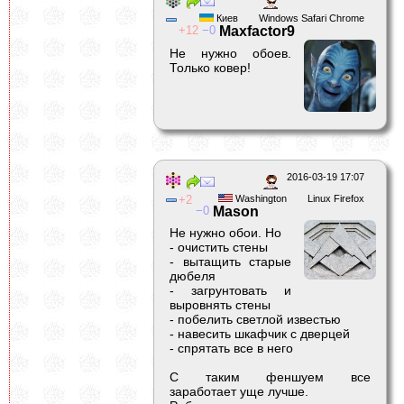
Киев
Windows Safari Chrome
12
0
Maxfactor9
Не нужно обоев.
Только ковер!
2016-03-19 17:07
2
Washington
Linux Firefox
0
Mason
Не нужно обои. Но
- очистить стены
- вытащить старые
дюбеля
- загрунтовать и
выровнять стены
- побелить светлой известью
- навесить шкафчик с дверцей
- спрятать все в него
С таким феншуем все
заработает уще лучше.