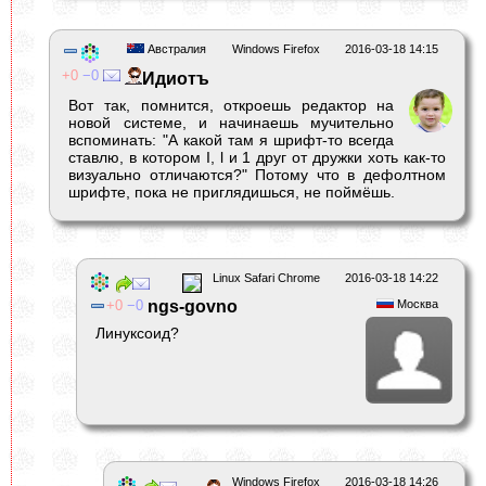
Австралия
Windows Firefox
2016-03-18 14:15
0
0
Идиотъ
Вот так, помнится, откроешь редактор на
новой системе, и начинаешь мучительно
вспоминать: "А какой там я шрифт-то всегда
ставлю, в котором I, l и 1 друг от дружки хоть как-то
визуально отличаются?" Потому что в дефолтном
шрифте, пока не приглядишься, не поймёшь.
Linux Safari Chrome
2016-03-18 14:22
0
0
ngs-govno
Москва
Линуксоид?
Windows Firefox
2016-03-18 14:26