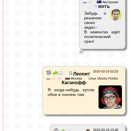
3
Австралия
0
иотъ
Забудь о
решении
своих
задач -
В каментах идёт
политический
срач!
2016-03-19 03:25
Леонит
2
0
Москва
Linux Ubuntu Firefox
Каганофф
Я когда-нибудь куплю
обои и поклею там.
2016-03-19 13:48