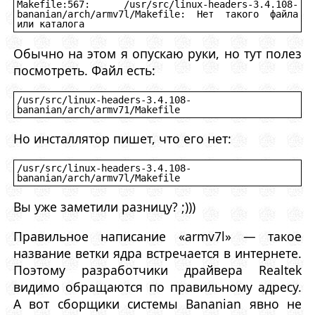
Makefile:567: /usr/src/linux-headers-3.4.108-
bananian/arch/armv7l/Makefile: Нет такого файла 
или каталога
Обычно на этом я опускаю руки, но тут полез
посмотреть. Файл есть:
/usr/src/linux-headers-3.4.108-
bananian/arch/armv71/Makefile
Но инсталлятор пишет, что его нет:
/usr/src/linux-headers-3.4.108-
bananian/arch/armv7l/Makefile
Вы уже заметили разницу? ;)))
Правильное написание «armv7l» — такое
название ветки ядра встречается в интернете.
Поэтому разработчики драйвера Realtek
видимо обращаются по правильному адресу.
А вот сборщики системы Bananian явно не