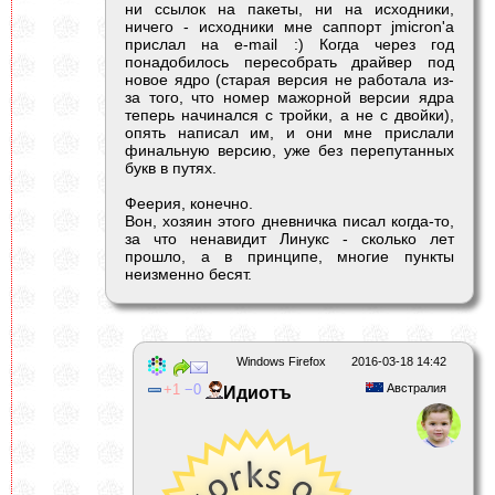
ни ссылок на пакеты, ни на исходники,
ничего - исходники мне саппорт jmicron'а
прислал на e-mail :) Когда через год
понадобилось пересобрать драйвер под
новое ядро (старая версия не работала из-
за того, что номер мажорной версии ядра
теперь начинался с тройки, а не с двойки),
опять написал им, и они мне прислали
финальную версию, уже без перепутанных
букв в путях.
Феерия, конечно.
Вон, хозяин этого дневничка писал когда-то,
за что ненавидит Линукс - сколько лет
прошло, а в принципе, многие пункты
неизменно бесят.
Windows Firefox
2016-03-18 14:42
1
0
Австралия
Идиотъ