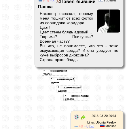
14
3
Израиль
Павел бывший
Пашка
Наконец осознал, почему
меня тошнит от всех фоток
из леонидова коридора!
Цвет!
Цвет стены блядь адовый...
Тюрьма? Психушка?
Военная часть?
Вы что, не понимаете, что это - тоже
окружающая среда? И она уродует не
хуже выбросов диоксина?
Страна орков блядь...
2016-03-20 20:31
Linux Ubuntu Firefox
0
0
Москва