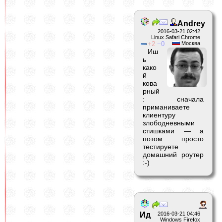
Andrey
2016-03-21 02:42
Linux Safari Chrome
2
0
Москва
Иш
ь
како
й
кова
рный
: сначала
приманиваете
клиентуру
злободневными
стишками — а
потом просто
тестируете
домашний роутер
:-)
Ид
2016-03-21 04:46
Windows Firefox