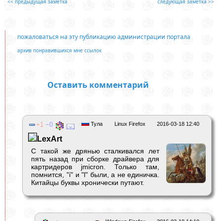
<< предыдущая заметка
следующая заметка >>
пожаловаться на эту публикацию администрации портала
архив понравившихся мне ссылок
Оставить комментарий
1
0
Тула
Linux Firefox
2016-03-18 12:40
LexArt
С такой же дрянью сталкивался лет
пять назад при сборке драйвера для
картридеров jmicron. Только там,
помнится, "i" и "l" были, а не единичка.
Китайцы буквы хронически путают.