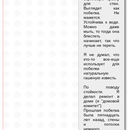
для стен.
Выглядит как
побелка. Не
мажется.
Устойчива к воде.
Можно даже
мыть, то тогда она
блестеть
начинает, так что
лучше не тереть.
Я не думал, что
кто-то все-еще
использует для
побелки
натуральную
гашеную известь.
По поводу
стойкости. Я
делал ремонт в
доме (я "домовой
комитет")
Прошлая побелка
была пятнадцать
лет назад, стены
и потолок
немного