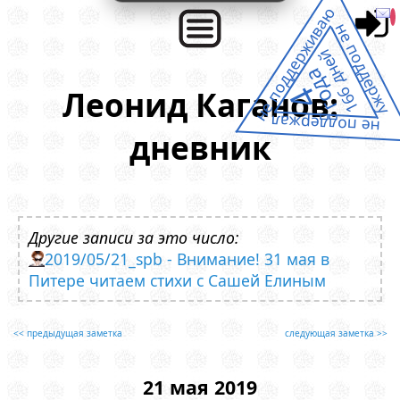
не поддерживаю
не поддержу
166 дней
года
4
Леонид Каганов:
не поддержал
дневник
Другие записи за это число:
2019/05/21_spb - Внимание! 31 мая в
Питере читаем стихи с Сашей Елиным
<< предыдущая заметка
следующая заметка >>
21 мая 2019