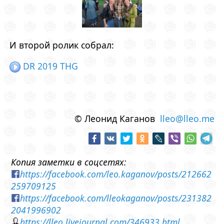
И второй ролик собрал:
DR 2019 THG
© Леонид Каганов
lleo@lleo.me
Копия заметки в соцсетях:
https://facebook.com/leo.kaganov/posts/212662
259709125
https://facebook.com/lleokaganov/posts/231382
2041996902
https://lleo.livejournal.com/346933.html