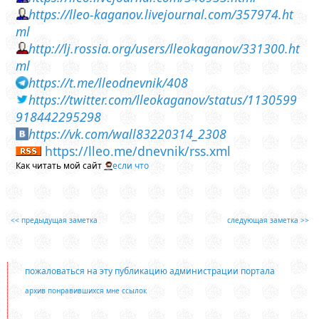
https://lleo-kaganov.livejournal.com/357974.ht
ml
http://lj.rossia.org/users/lleokaganov/331300.ht
ml
https://t.me/lleodnevnik/408
https://twitter.com/lleokaganov/status/1130599
918442295298
https://vk.com/wall83220314_2308
https://lleo.me/dnevnik/rss.xml
Как читать мой сайт
если что
<< предыдущая заметка
следующая заметка >>
пожаловаться на эту публикацию администрации портала
архив понравившихся мне ссылок