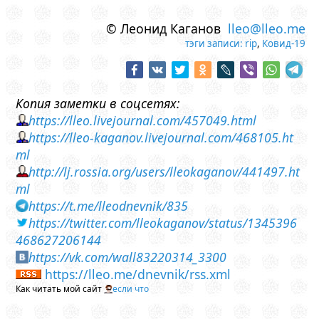
© Леонид Каганов
lleo@lleo.me
тэги записи:
rip
,
Ковид-19
Копия заметки в соцсетях:
https://lleo.livejournal.com/457049.html
https://lleo-kaganov.livejournal.com/468105.ht
ml
http://lj.rossia.org/users/lleokaganov/441497.ht
ml
https://t.me/lleodnevnik/835
https://twitter.com/lleokaganov/status/1345396
468627206144
https://vk.com/wall83220314_3300
https://lleo.me/dnevnik/rss.xml
Как читать мой сайт
если что