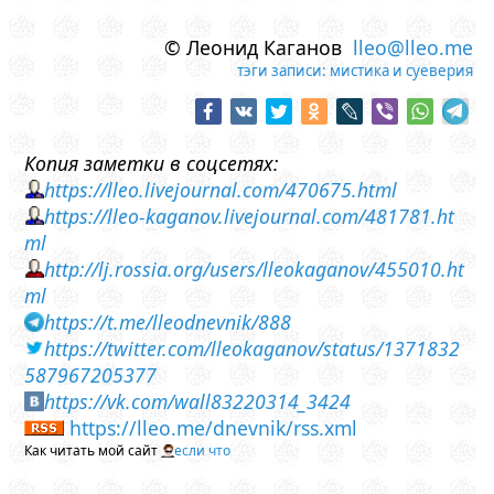
© Леонид Каганов
lleo@lleo.me
тэги записи:
мистика и суеверия
Копия заметки в соцсетях:
https://lleo.livejournal.com/470675.html
https://lleo-kaganov.livejournal.com/481781.ht
ml
http://lj.rossia.org/users/lleokaganov/455010.ht
ml
https://t.me/lleodnevnik/888
https://twitter.com/lleokaganov/status/1371832
587967205377
https://vk.com/wall83220314_3424
https://lleo.me/dnevnik/rss.xml
Как читать мой сайт
если что