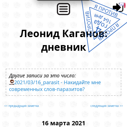
Я ПРОТИВ
Я ПРОТИВ
164 дня
года
Я ПРОТИВ
4
Леонид Каганов:
дневник
Другие записи за это число:
2021/03/16_parasit - Накидайте мне
современных слов-паразитов?
<< предыдущая заметка
следующая заметка >>
16 марта 2021