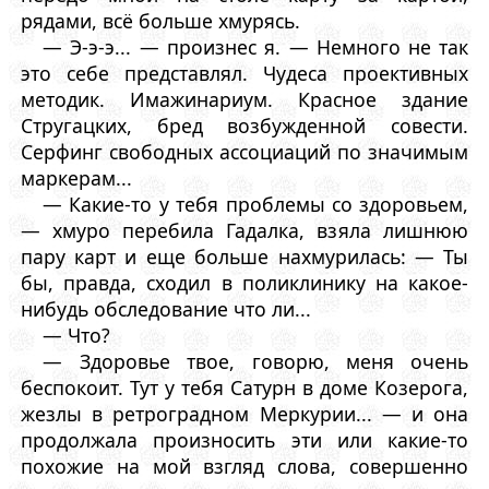
рядами, всё больше хмурясь.
— Э-э-э... — произнес я. — Немного не так
это себе представлял. Чудеса проективных
методик. Имажинариум. Красное здание
Стругацких, бред возбужденной совести.
Серфинг свободных ассоциаций по значимым
маркерам...
— Какие-то у тебя проблемы со здоровьем,
— хмуро перебила Гадалка, взяла лишнюю
пару карт и еще больше нахмурилась: — Ты
бы, правда, сходил в поликлинику на какое-
нибудь обследование что ли...
— Что?
— Здоровье твое, говорю, меня очень
беспокоит. Тут у тебя Сатурн в доме Козерога,
жезлы в ретроградном Меркурии... — и она
продолжала произносить эти или какие-то
похожие на мой взгляд слова, совершенно